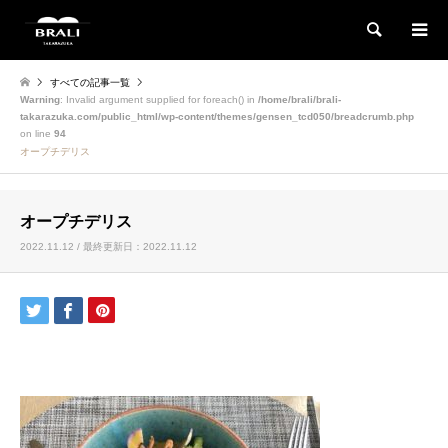
検索
すべての記事一覧
Warning
: Invalid argument supplied for foreach() in
/home/brali/brali-
takarazuka.com/public_html/wp-content/themes/gensen_tcd050/breadcrumb.php
on line
94
オープチデリス
オープチデリス
2022.11.12 / 最終更新日：2022.11.12