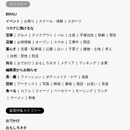
カテゴリー
BRALI
イベント
お祭り
スクール・体験
スポーツ
コロナに負けるな
宝塚
グルメ
テイクアウト
バル
土産
手塚治虫
歌劇
歴史
店舗
お得情報
オープン
スマホ
工事中
閉店
暮らす
交通・駐車場
公園
占い
子育て
建物・土地
求人
自然・景色
防災
知る
おでかけ
おもしろネタ
メディア
ランキング
企業
編集室からお知らせ
美・癒
ファッション
ボディメイク・ケア
温泉
芸術
アーティスト
写真
映画
書籍
落語・お笑い
音楽
食べる
カフェ
スイーツ
ベーカリー
モーニング
ランチ
ラーメン
和食
厳選特集カテゴリー
おでかけ
おもしろネタ