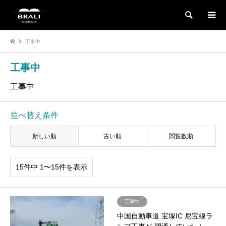
検索
工事中
工事中
工事中
並べ替え条件
新しい順
古い順
閲覧数順
15件中 1〜15件を表示
工事中
中国自動車道 宝塚IC 尼宝線ラ