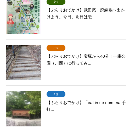
2位
【ぶらりおでかけ】武田尾 廃線敷へ出か
けよう。今日、明日は暖...
3位
【ぶらりおでかけ】宝塚から40分！一庫公
園（川西）に行ってみ...
4位
【ぶらりおでかけ】「eat in de nomi-na 手
打...