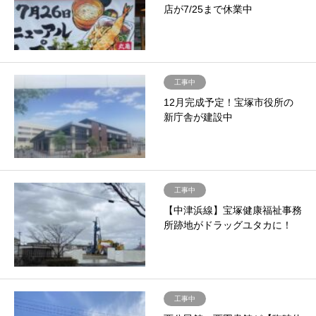
店が7/25まで休業中
工事中
12月完成予定！宝塚市役所の
新庁舎が建設中
工事中
【中津浜線】宝塚健康福祉事務
所跡地がドラッグユタカに！
工事中