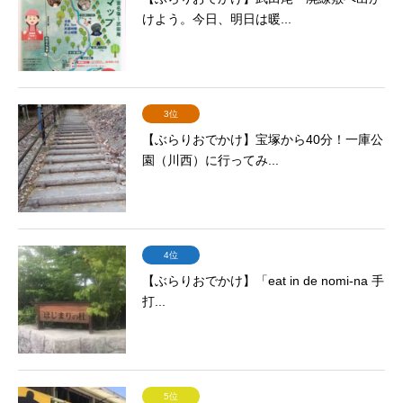
けよう。今日、明日は暖...
3位
【ぶらりおでかけ】宝塚から40分！一庫公
園（川西）に行ってみ...
4位
【ぶらりおでかけ】「eat in de nomi-na 手
打...
5位