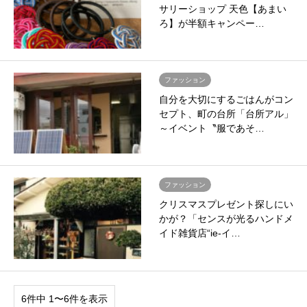
サリーショップ 天色【あまい
ろ】が半額キャンペー…
ファッション
自分を大切にするごはんがコン
セプト、町の台所「台所アル」
～イベント〝服であそ…
ファッション
クリスマスプレゼント探しにい
かが？「センスが光るハンドメ
イド雑貨店“ie-イ…
6件中 1〜6件を表示