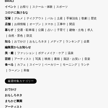
BRALI
イベント
お祭り
スクール・体験
スポーツ
コロナに負けるな
宝塚
グルメ
テイクアウト
バル
土産
手塚治虫
歌劇
歴史
店舗
お得情報
オープン
スマホ
工事中
閉店
暮らす
交通・駐車場
公園
占い
子育て
建物・土地
求人
自然・景色
防災
知る
おでかけ
おもしろネタ
メディア
ランキング
企業
編集室からお知らせ
美・癒
ファッション
ボディメイク・ケア
温泉
芸術
アーティスト
写真
映画
書籍
落語・お笑い
音楽
食べる
カフェ
スイーツ
ベーカリー
モーニング
ランチ
ラーメン
和食
厳選特集カテゴリー
おでかけ
おもしろネタ
まちかど農園
アーティスト