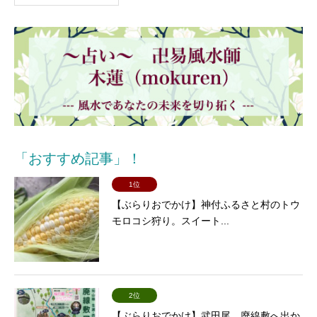
「おすすめ記事」！
1位
【ぶらりおでかけ】神付ふるさと村のトウ
モロコシ狩り。スイート...
2位
【ぶらりおでかけ】武田尾 廃線敷へ出か