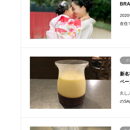
BR
20
在住
グ
新名
ベー
久し
のS