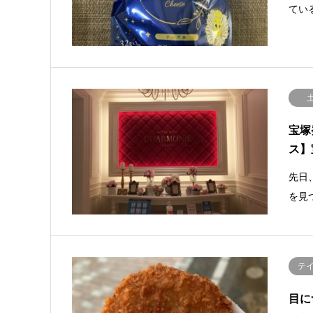
てい
宝塚
ス】
先日
を見
テ
目に