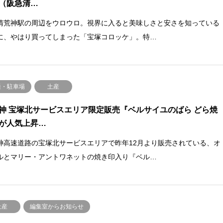
（阪急清…
清荒神駅の周辺をウロウロ。視界に入ると美味しさと安さを知っている
に、やはり買ってしまった「宝塚コロッケ」。特…
通・駐車場
土産
神 宝塚北サービスエリア限定販売『ベルサイユのばら どら焼
が人気上昇…
神高速道路の宝塚北サービスエリアで昨年12月より販売されている、オ
ルとマリー・アントワネットの焼き印入り『ベル…
土産
編集室からお知らせ