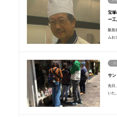
ス
宝塚
ー工
阪急
ムお
グ
サン
先日
いた