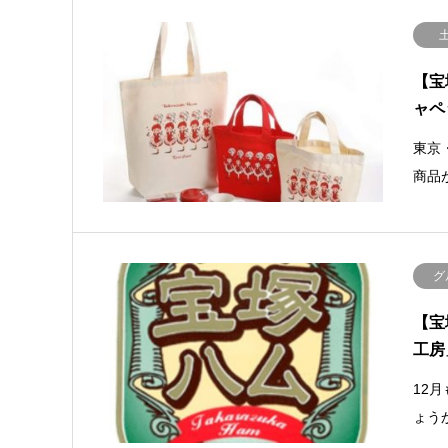
【宝
ャペ
東京
商品
グ
【宝
工房
12
ょう