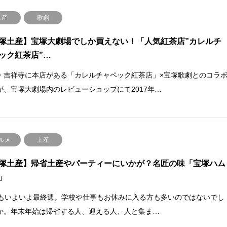
土産
歌劇
塚土産】宝塚大劇場でしか買えない！「人気紅茶店”カレルチ
ック紅茶店”…
・吉祥寺に本店がある「カレルチャペック紅茶店」×宝塚歌劇とのコラ
が、宝塚大劇場内のレビューショップにて2017年…
ルメ
土産
塚土産】帰省土産やパーティーにいかが？名匠の味「宝塚ハム
」
月もいよいよ最終週。学校や仕事もお休みに入る方も多いのではないでし
か。年末年始は帰省する人、迎える人、人と集ま…