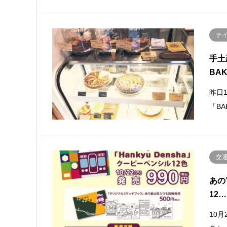
テ
手土
BA
昨日
「BA
交
あの
12…
10月