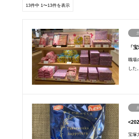
13件中 1〜13件を表示
「宝
職場
した
<20
宝塚