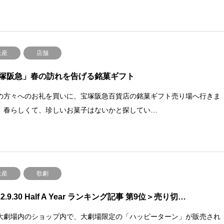
土産
店舗
塚阪急」春の訪れを告げる銘菓ギフト
の方々へのお礼を買いに、宝塚阪急百貨店の銘菓ギフト売り場へ行きま
。春らしくて、珍しいお菓子はないかと探してい…
土産
歌劇
22.9.30 Half A Year ランキング記事 第9位＞売り切…
大劇場内のショップ内で、大劇場限定の「ハッピーターン」が販売され