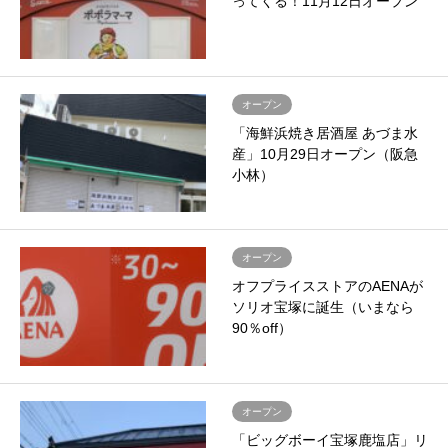
ってくる！11月12日オープン
オープン
「海鮮浜焼き居酒屋 あづま水
産」10月29日オープン（阪急
小林）
オープン
オフプライスストアのAENAが
ソリオ宝塚に誕生（いまなら
90％off）
オープン
「ビッグボーイ宝塚鹿塩店」リ