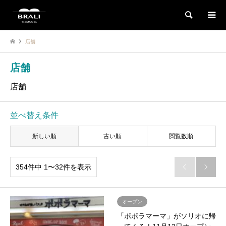
検索
店舗
店舗
店舗
並べ替え条件
新しい順
古い順
閲覧数順
354件中 1〜32件を表示


オープン
「ポポラマーマ」がソリオに帰