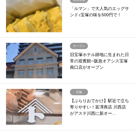
「ルマン」で大人気のエッグサ
ンド♪宝塚の味を500円で！
オープン
旧宝塚ホテル跡地に生まれた日
常の迎賓館─阪急オアシス宝塚
南口店がオープン
店舗
【ぶらりおでかけ】駅近で立ち
寄りやすい！富澤商店 川西店
がアステ川西に新オー…