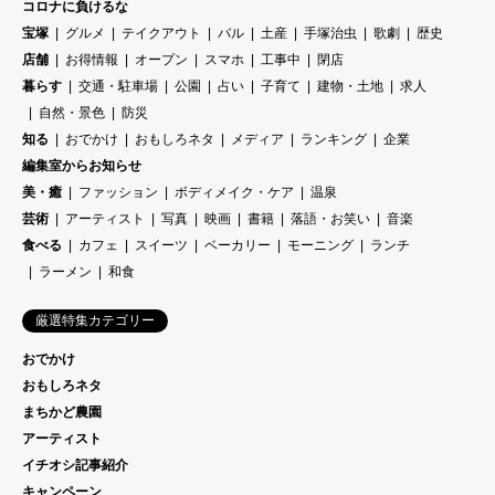
コロナに負けるな
宝塚
グルメ
テイクアウト
バル
土産
手塚治虫
歌劇
歴史
店舗
お得情報
オープン
スマホ
工事中
閉店
暮らす
交通・駐車場
公園
占い
子育て
建物・土地
求人
自然・景色
防災
知る
おでかけ
おもしろネタ
メディア
ランキング
企業
編集室からお知らせ
美・癒
ファッション
ボディメイク・ケア
温泉
芸術
アーティスト
写真
映画
書籍
落語・お笑い
音楽
食べる
カフェ
スイーツ
ベーカリー
モーニング
ランチ
ラーメン
和食
厳選特集カテゴリー
おでかけ
おもしろネタ
まちかど農園
アーティスト
イチオシ記事紹介
キャンペーン