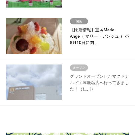
閉店
【閉店情報】宝塚Marie
Ange（ マリー・アンジュ ）が
8月10日に閉…
オープン
グランドオープンしたマクドナ
ルド宝塚鹿塩店へ行ってきまし
た！（仁川）
354件中 1〜32件を表示

