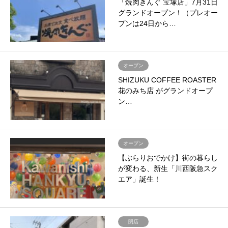
「焼肉きんぐ 宝塚店」7月31日
グランドオープン！（プレオー
プンは24日から…
オープン
SHIZUKU COFFEE ROASTER
花のみち店 がグランドオープ
ン…
オープン
【ぶらりおでかけ】街の暮らし
が変わる、新生「川西阪急スク
エア」誕生！
閉店