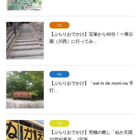
3位
【ぶらりおでかけ】宝塚から40分！一庫公
園（川西）に行ってみ...
4位
【ぶらりおでかけ】「eat in de nomi-na 手
打...
5位
【ぶらりおでかけ】究極の癒し「ぬか天国
21世紀風呂」 (宝塚...