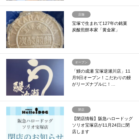
店舗
宝塚で生まれて127年の銘菓
炭酸煎餅本家「黄金家」
オープン
「鰻の成瀬 宝塚逆瀬川店」11
月9日オープン！こだわりの鰻
がリーズナブルに！…
閉店
【閉店情報】阪急ハロードッグ
ソリオ宝塚店が11月24日に閉
店します