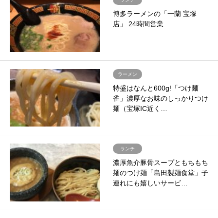
博多ラーメンの「一蘭 宝塚
店」 24時間営業
ラーメン
特盛はなんと600g!「つけ麺
雀」濃厚なお味のしっかりつけ
麺（宝塚IC近く…
ランチ
濃厚魚介豚骨スープともちもち
麺のつけ麺「島田製麺食堂」子
連れにも嬉しいサービ…