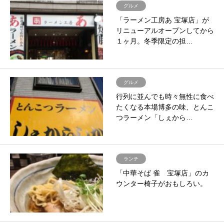
グルメ
「ラーメン工房あ 宝塚店」が
リニューアルオープンしてから
１ヶ月。冬季限定の担…
グルメ
行列に並んでも時々無性に食べ
たくなる本場博多の味、とんこ
つラーメン「しぇから…
ランチ
「中華そば 雀 宝塚店」のカ
ウンター椅子がおもしろい。