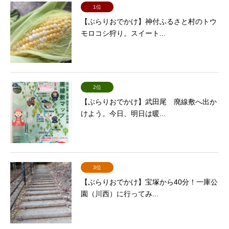
1位
【ぶらりおでかけ】神付ふるさと村のトウ
モロコシ狩り。スイート...
2位
【ぶらりおでかけ】武田尾 廃線敷へ出か
けよう。今日、明日は暖...
3位
【ぶらりおでかけ】宝塚から40分！一庫公
園（川西）に行ってみ...