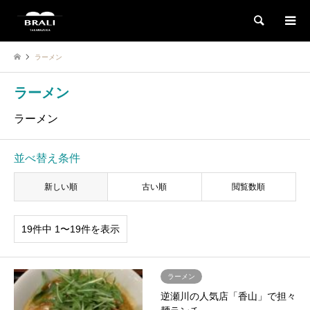
検索
ラーメン
ラーメン
ラーメン
並べ替え条件
新しい順
古い順
閲覧数順
19件中 1〜19件を表示
ラーメン
逆瀬川の人気店「香山」で担々