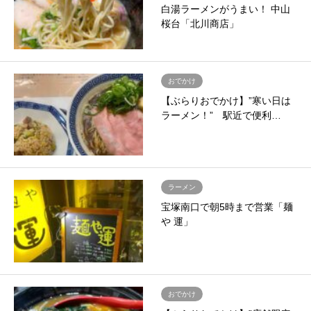
白湯ラーメンがうまい！ 中山
桜台「北川商店」
おでかけ
【ぶらりおでかけ】”寒い日は
ラーメン！” 駅近で便利…
ラーメン
宝塚南口で朝5時まで営業「麺
や 運」
おでかけ