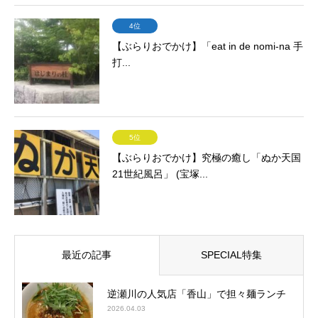
4位
【ぶらりおでかけ】「eat in de nomi-na 手
打...
5位
【ぶらりおでかけ】究極の癒し「ぬか天国
21世紀風呂」 (宝塚...
最近の記事
SPECIAL特集
逆瀬川の人気店「香山」で担々麺ランチ
2026.04.03