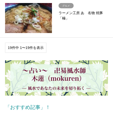
グルメ
ラーメン工房 あ 名物 焼豚
「極」
19件中 1〜19件を表示
「おすすめ記事」！