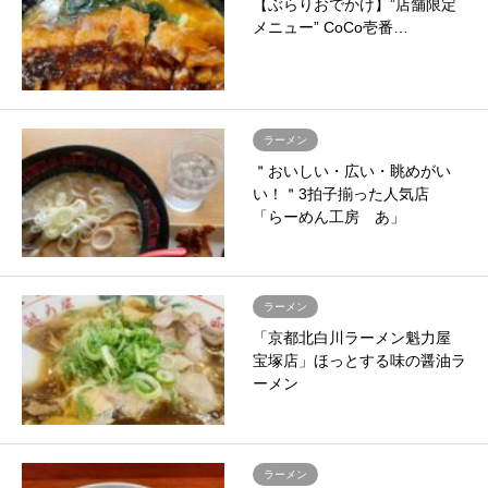
【ぶらりおでかけ】”店舗限定
メニュー” CoCo壱番…
ラーメン
＂おいしい・広い・眺めがい
い！＂3拍子揃った人気店
「らーめん工房 あ」
ラーメン
「京都北白川ラーメン魁力屋
宝塚店」ほっとする味の醤油ラ
ーメン
ラーメン