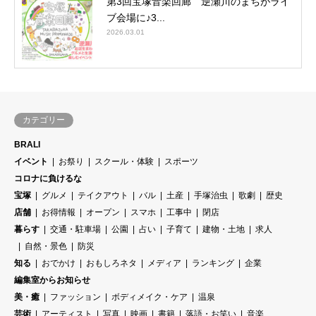
第3回宝塚音楽回廊 逆瀬川のまちがライ
ブ会場に♪3...
2026.03.01
カテゴリー
BRALI
イベント
お祭り
スクール・体験
スポーツ
コロナに負けるな
宝塚
グルメ
テイクアウト
バル
土産
手塚治虫
歌劇
歴史
店舗
お得情報
オープン
スマホ
工事中
閉店
暮らす
交通・駐車場
公園
占い
子育て
建物・土地
求人
自然・景色
防災
知る
おでかけ
おもしろネタ
メディア
ランキング
企業
編集室からお知らせ
美・癒
ファッション
ボディメイク・ケア
温泉
芸術
アーティスト
写真
映画
書籍
落語・お笑い
音楽