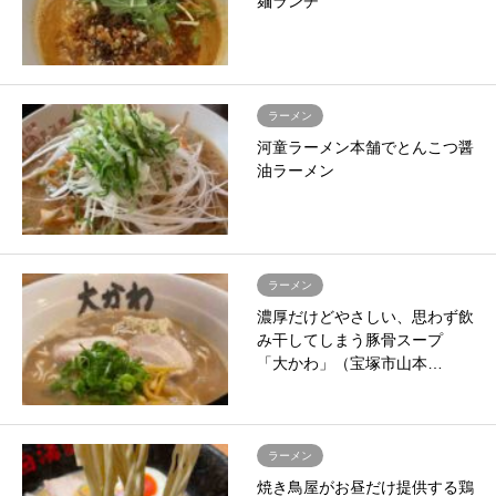
麺ランチ
ラーメン
河童ラーメン本舗でとんこつ醤
油ラーメン
ラーメン
濃厚だけどやさしい、思わず飲
み干してしまう豚骨スープ
「大かわ」（宝塚市山本…
ラーメン
焼き鳥屋がお昼だけ提供する鶏