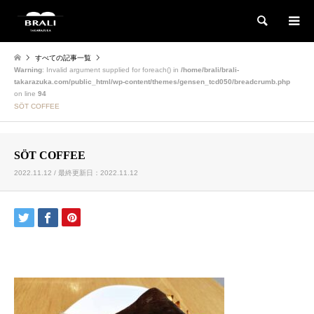
検索
すべての記事一覧
Warning
: Invalid argument supplied for foreach() in
/home/brali/brali-
takarazuka.com/public_html/wp-content/themes/gensen_tcd050/breadcrumb.php
on line
94
SÖT COFFEE
SÖT COFFEE
2022.11.12 / 最終更新日：2022.11.12