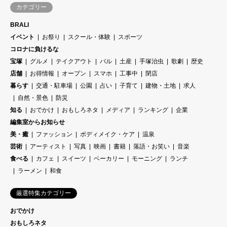
カテゴリー
BRALI
イベント
お祭り
スクール・体験
スポーツ
コロナに負けるな
宝塚
グルメ
テイクアウト
バル
土産
手塚治虫
歌劇
歴史
店舗
お得情報
オープン
スマホ
工事中
閉店
暮らす
交通・駐車場
公園
占い
子育て
建物・土地
求人
自然・景色
防災
知る
おでかけ
おもしろネタ
メディア
ランキング
企業
編集室からお知らせ
美・癒
ファッション
ボディメイク・ケア
温泉
芸術
アーティスト
写真
映画
書籍
落語・お笑い
音楽
食べる
カフェ
スイーツ
ベーカリー
モーニング
ランチ
ラーメン
和食
厳選特集カテゴリー
おでかけ
おもしろネタ