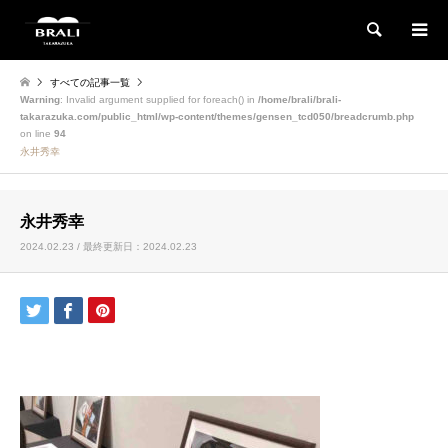
検索
すべての記事一覧
Warning
: Invalid argument supplied for foreach() in
/home/brali/brali-
takarazuka.com/public_html/wp-content/themes/gensen_tcd050/breadcrumb.php
on line
94
永井秀幸
永井秀幸
2024.02.23 / 最終更新日：2024.02.23