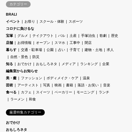
カテゴリー
BRALI
イベント
お祭り
スクール・体験
スポーツ
コロナに負けるな
宝塚
グルメ
テイクアウト
バル
土産
手塚治虫
歌劇
歴史
店舗
お得情報
オープン
スマホ
工事中
閉店
暮らす
交通・駐車場
公園
占い
子育て
建物・土地
求人
自然・景色
防災
知る
おでかけ
おもしろネタ
メディア
ランキング
企業
編集室からお知らせ
美・癒
ファッション
ボディメイク・ケア
温泉
芸術
アーティスト
写真
映画
書籍
落語・お笑い
音楽
食べる
カフェ
スイーツ
ベーカリー
モーニング
ランチ
ラーメン
和食
厳選特集カテゴリー
おでかけ
おもしろネタ