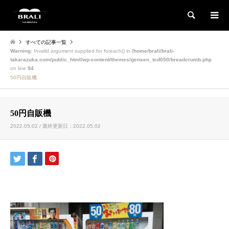
検索
すべての記事一覧
Warning
: Invalid argument supplied for foreach() in
/home/brali/brali-
takarazuka.com/public_html/wp-content/themes/gensen_tcd050/breadcrumb.php
on line
94
50円自販機
50円自販機
2022.05.02 / 最終更新日：2022.05.02