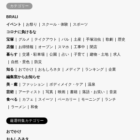
カテゴリー
BRALI
イベント
お祭り
スクール・体験
スポーツ
コロナに負けるな
宝塚
グルメ
テイクアウト
バル
土産
手塚治虫
歌劇
歴史
店舗
お得情報
オープン
スマホ
工事中
閉店
暮らす
交通・駐車場
公園
占い
子育て
建物・土地
求人
自然・景色
防災
知る
おでかけ
おもしろネタ
メディア
ランキング
企業
編集室からお知らせ
美・癒
ファッション
ボディメイク・ケア
温泉
芸術
アーティスト
写真
映画
書籍
落語・お笑い
音楽
食べる
カフェ
スイーツ
ベーカリー
モーニング
ランチ
ラーメン
和食
厳選特集カテゴリー
おでかけ
おもしろネタ