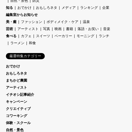
自然・景色
防災
知る
おでかけ
おもしろネタ
メディア
ランキング
企業
編集室からお知らせ
美・癒
ファッション
ボディメイク・ケア
温泉
芸術
アーティスト
写真
映画
書籍
落語・お笑い
音楽
食べる
カフェ
スイーツ
ベーカリー
モーニング
ランチ
ラーメン
和食
厳選特集カテゴリー
おでかけ
おもしろネタ
まちかど農園
アーティスト
イチオシ記事紹介
キャンペーン
クリエイティブ
コワーキング
体験・スクール
自然・景色