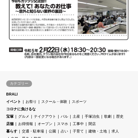
カテゴリー
BRALI
イベント
お祭り
スクール・体験
スポーツ
コロナに負けるな
宝塚
グルメ
テイクアウト
バル
土産
手塚治虫
歌劇
歴史
店舗
お得情報
オープン
スマホ
工事中
閉店
暮らす
交通・駐車場
公園
占い
子育て
建物・土地
求人