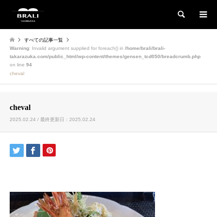
検索
すべての記事一覧
Warning
: Invalid argument supplied for foreach() in
/home/brali/brali-
takarazuka.com/public_html/wp-content/themes/gensen_tcd050/breadcrumb.php
on line
94
cheval
cheval
2025.02.24 / 最終更新日：2025.02.24