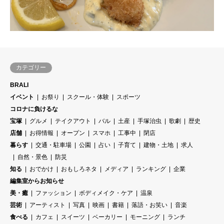
カテゴリー
BRALI
イベント
お祭り
スクール・体験
スポーツ
コロナに負けるな
宝塚
グルメ
テイクアウト
バル
土産
手塚治虫
歌劇
歴史
店舗
お得情報
オープン
スマホ
工事中
閉店
暮らす
交通・駐車場
公園
占い
子育て
建物・土地
求人
自然・景色
防災
知る
おでかけ
おもしろネタ
メディア
ランキング
企業
編集室からお知らせ
美・癒
ファッション
ボディメイク・ケア
温泉
芸術
アーティスト
写真
映画
書籍
落語・お笑い
音楽
食べる
カフェ
スイーツ
ベーカリー
モーニング
ランチ