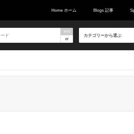
Home ホーム
Blogs 記事
S
and
カテゴリーから選ぶ
or
brali/brali-takarazuka.com/public_html/wp-content/themes/gens