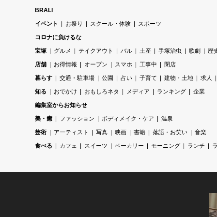
BRALI
イベント
お祭り
スクール・体験
スポーツ
コロナに負けるな
宝塚
グルメ
テイクアウト
バル
土産
手塚治虫
歌劇
歴
店舗
お得情報
オープン
スマホ
工事中
閉店
暮らす
交通・駐車場
公園
占い
子育て
建物・土地
求人
知る
おでかけ
おもしろネタ
メディア
ランキング
企業
編集室からお知らせ
美・癒
ファッション
ボディメイク・ケア
温泉
芸術
アーティスト
写真
映画
書籍
落語・お笑い
音楽
食べる
カフェ
スイーツ
ベーカリー
モーニング
ランチ