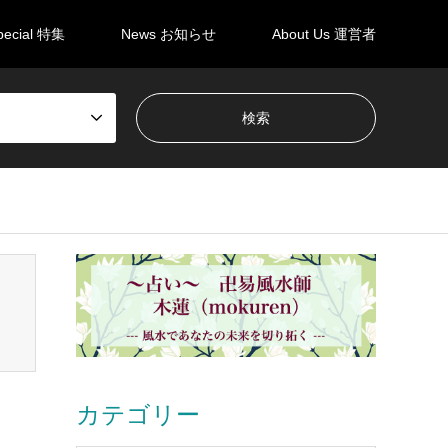
pecial 特集
News お知らせ
About Us 運営者
en_tcd050/breadcrumb.php
on line
94
カテゴリー