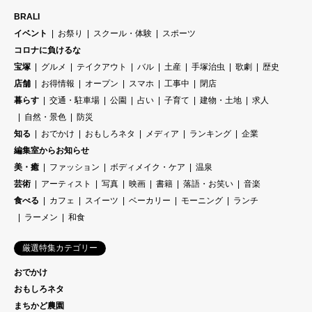
BRALI
イベント
お祭り
スクール・体験
スポーツ
コロナに負けるな
宝塚
グルメ
テイクアウト
バル
土産
手塚治虫
歌劇
歴史
店舗
お得情報
オープン
スマホ
工事中
閉店
暮らす
交通・駐車場
公園
占い
子育て
建物・土地
求人
自然・景色
防災
知る
おでかけ
おもしろネタ
メディア
ランキング
企業
編集室からお知らせ
美・癒
ファッション
ボディメイク・ケア
温泉
芸術
アーティスト
写真
映画
書籍
落語・お笑い
音楽
食べる
カフェ
スイーツ
ベーカリー
モーニング
ランチ
ラーメン
和食
厳選特集カテゴリー
おでかけ
おもしろネタ
まちかど農園