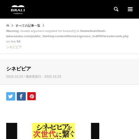
検索
すべての記事一覧
Warning
: Invalid argument supplied for foreach() in
/home/brali/brali-
takarazuka.com/public_html/wp-content/themes/gensen_tcd050/breadcrumb.php
on line
94
シネピピア
シネピピア
2025.10.23 / 最終更新日：2025.10.23