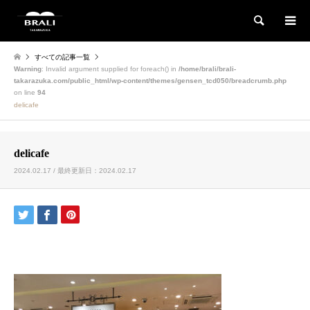
検索
すべての記事一覧
Warning
: Invalid argument supplied for foreach() in
/home/brali/brali-
takarazuka.com/public_html/wp-content/themes/gensen_tcd050/breadcrumb.php
on line
94
delicafe
delicafe
2024.02.17 / 最終更新日：2024.02.17