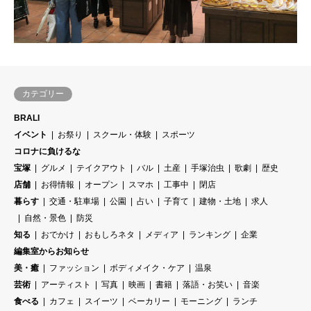
カテゴリー
BRALI
イベント
お祭り
スクール・体験
スポーツ
コロナに負けるな
宝塚
グルメ
テイクアウト
バル
土産
手塚治虫
歌劇
歴史
店舗
お得情報
オープン
スマホ
工事中
閉店
暮らす
交通・駐車場
公園
占い
子育て
建物・土地
求人
自然・景色
防災
知る
おでかけ
おもしろネタ
メディア
ランキング
企業
編集室からお知らせ
美・癒
ファッション
ボディメイク・ケア
温泉
芸術
アーティスト
写真
映画
書籍
落語・お笑い
音楽
食べる
カフェ
スイーツ
ベーカリー
モーニング
ランチ