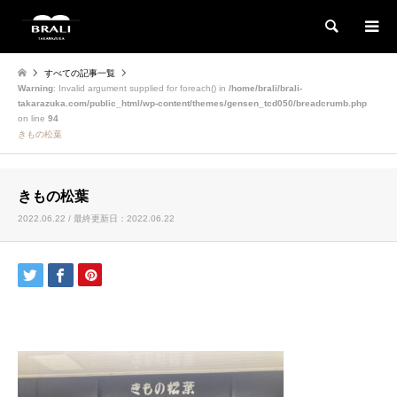
検索
すべての記事一覧
Warning
: Invalid argument supplied for foreach() in
/home/brali/brali-
takarazuka.com/public_html/wp-content/themes/gensen_tcd050/breadcrumb.php
on line
94
きもの松葉
きもの松葉
2022.06.22 / 最終更新日：2022.06.22