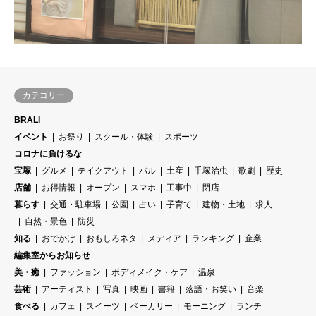
カテゴリー
BRALI
イベント
お祭り
スクール・体験
スポーツ
コロナに負けるな
宝塚
グルメ
テイクアウト
バル
土産
手塚治虫
歌劇
歴史
店舗
お得情報
オープン
スマホ
工事中
閉店
暮らす
交通・駐車場
公園
占い
子育て
建物・土地
求人
自然・景色
防災
知る
おでかけ
おもしろネタ
メディア
ランキング
企業
編集室からお知らせ
美・癒
ファッション
ボディメイク・ケア
温泉
芸術
アーティスト
写真
映画
書籍
落語・お笑い
音楽
食べる
カフェ
スイーツ
ベーカリー
モーニング
ランチ