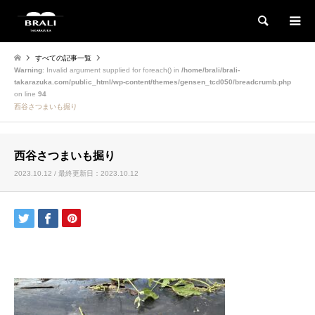
検索
すべての記事一覧
Warning
: Invalid argument supplied for foreach() in
/home/brali/brali-
takarazuka.com/public_html/wp-content/themes/gensen_tcd050/breadcrumb.php
on line
94
西谷さつまいも掘り
西谷さつまいも掘り
2023.10.12 / 最終更新日：2023.10.12