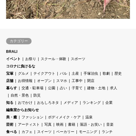
カテゴリー
BRALI
イベント
お祭り
スクール・体験
スポーツ
コロナに負けるな
宝塚
グルメ
テイクアウト
バル
土産
手塚治虫
歌劇
歴史
店舗
お得情報
オープン
スマホ
工事中
閉店
暮らす
交通・駐車場
公園
占い
子育て
建物・土地
求人
自然・景色
防災
知る
おでかけ
おもしろネタ
メディア
ランキング
企業
編集室からお知らせ
美・癒
ファッション
ボディメイク・ケア
温泉
芸術
アーティスト
写真
映画
書籍
落語・お笑い
音楽
食べる
カフェ
スイーツ
ベーカリー
モーニング
ランチ