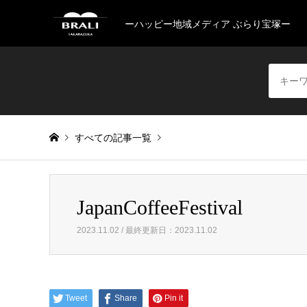
ーハッピー地域メディア ぶらり宝塚ー
すべての記事一覧
Warning
: Invalid argument supplied for foreach() in
/home/
JapanCoffeeFestival
JapanCoffeeFestival
2023.11.02 / 最終更新日：2023.11.02
Tweet
Share
Pin it