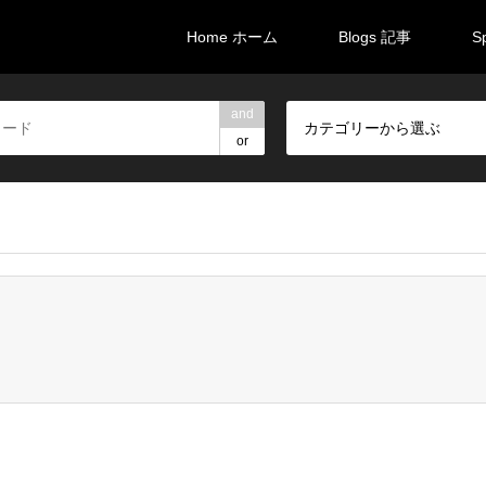
Home ホーム
Blogs 記事
S
and
カテゴリーから選ぶ
or
brali/brali-takarazuka.com/public_html/wp-content/themes/gens