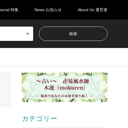
pecial 特集
News お知らせ
About Us 運営者
en_tcd050/breadcrumb.php
on line
94
カテゴリー