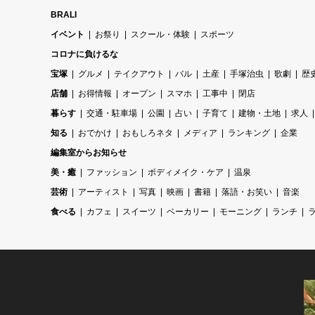
BRALI
イベント
お祭り
スクール・体験
スポーツ
コロナに負けるな
宝塚
グルメ
テイクアウト
バル
土産
手塚治虫
歌劇
歴
店舗
お得情報
オープン
スマホ
工事中
閉店
暮らす
交通・駐車場
公園
占い
子育て
建物・土地
求人
知る
おでかけ
おもしろネタ
メディア
ランキング
企業
編集室からお知らせ
美・癒
ファッション
ボディメイク・ケア
温泉
芸術
アーティスト
写真
映画
書籍
落語・お笑い
音楽
食べる
カフェ
スイーツ
ベーカリー
モーニング
ランチ