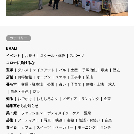
カテゴリー
BRALI
イベント
お祭り
スクール・体験
スポーツ
コロナに負けるな
宝塚
グルメ
テイクアウト
バル
土産
手塚治虫
歌劇
歴史
店舗
お得情報
オープン
スマホ
工事中
閉店
暮らす
交通・駐車場
公園
占い
子育て
建物・土地
求人
自然・景色
防災
知る
おでかけ
おもしろネタ
メディア
ランキング
企業
編集室からお知らせ
美・癒
ファッション
ボディメイク・ケア
温泉
芸術
アーティスト
写真
映画
書籍
落語・お笑い
音楽
食べる
カフェ
スイーツ
ベーカリー
モーニング
ランチ