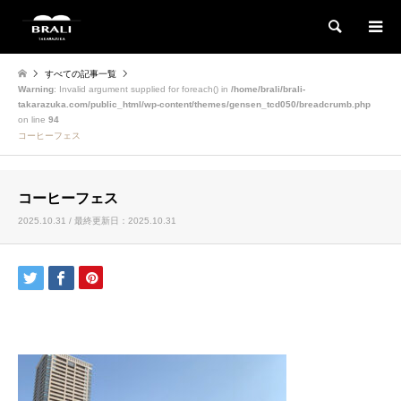
検索
すべての記事一覧
Warning
: Invalid argument supplied for foreach() in
/home/brali/brali-
takarazuka.com/public_html/wp-content/themes/gensen_tcd050/breadcrumb.php
on line
94
コーヒーフェス
コーヒーフェス
2025.10.31 / 最終更新日：2025.10.31