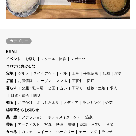
カテゴリー
BRALI
イベント
お祭り
スクール・体験
スポーツ
コロナに負けるな
宝塚
グルメ
テイクアウト
バル
土産
手塚治虫
歌劇
歴史
店舗
お得情報
オープン
スマホ
工事中
閉店
暮らす
交通・駐車場
公園
占い
子育て
建物・土地
求人
自然・景色
防災
知る
おでかけ
おもしろネタ
メディア
ランキング
企業
編集室からお知らせ
美・癒
ファッション
ボディメイク・ケア
温泉
芸術
アーティスト
写真
映画
書籍
落語・お笑い
音楽
食べる
カフェ
スイーツ
ベーカリー
モーニング
ランチ