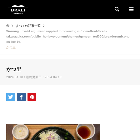
検索
すべての記事一覧
Warning
: Invalid argument supplied for foreach() in
/home/brali/brali-
takarazuka.com/public_html/wp-content/themes/gensen_tcd050/breadcrumb.php
on line
94
かつ里
かつ里
2024.04.18 / 最終更新日：2024.04.18