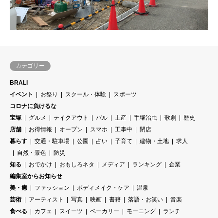
カテゴリー
BRALI
イベント
お祭り
スクール・体験
スポーツ
コロナに負けるな
宝塚
グルメ
テイクアウト
バル
土産
手塚治虫
歌劇
歴史
店舗
お得情報
オープン
スマホ
工事中
閉店
暮らす
交通・駐車場
公園
占い
子育て
建物・土地
求人
自然・景色
防災
知る
おでかけ
おもしろネタ
メディア
ランキング
企業
編集室からお知らせ
美・癒
ファッション
ボディメイク・ケア
温泉
芸術
アーティスト
写真
映画
書籍
落語・お笑い
音楽
食べる
カフェ
スイーツ
ベーカリー
モーニング
ランチ