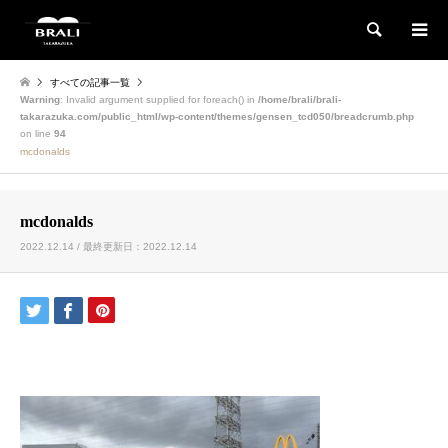
検索
すべての記事一覧
Warning
: Invalid argument supplied for foreach() in
/home/brali/brali-
takarazuka.com/public_html/wp-content/themes/gensen_tcd050/breadcrumb.php
on line
94
mcdonalds
mcdonalds
2022.12.14 / 最終更新日：2022.12.14