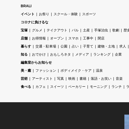
BRALI
イベント
お祭り
スクール・体験
スポーツ
コロナに負けるな
宝塚
グルメ
テイクアウト
バル
土産
手塚治虫
歌劇
歴
店舗
お得情報
オープン
スマホ
工事中
閉店
暮らす
交通・駐車場
公園
占い
子育て
建物・土地
求人
知る
おでかけ
おもしろネタ
メディア
ランキング
企業
編集室からお知らせ
美・癒
ファッション
ボディメイク・ケア
温泉
芸術
アーティスト
写真
映画
書籍
落語・お笑い
音楽
食べる
カフェ
スイーツ
ベーカリー
モーニング
ランチ