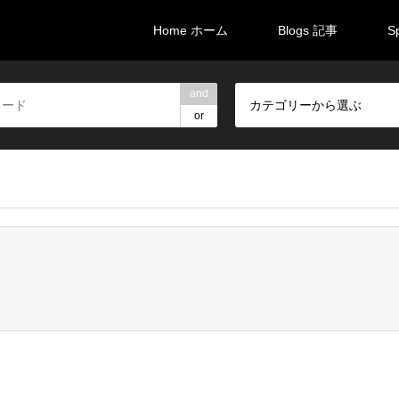
Home ホーム
Blogs 記事
S
and
カテゴリーから選ぶ
or
brali/brali-takarazuka.com/public_html/wp-content/themes/gens