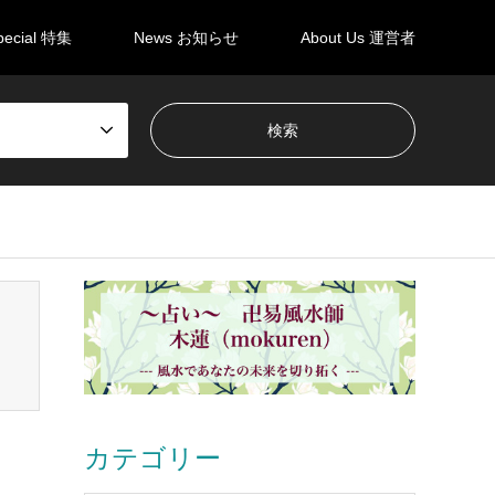
pecial 特集
News お知らせ
About Us 運営者
en_tcd050/breadcrumb.php
on line
94
カテゴリー