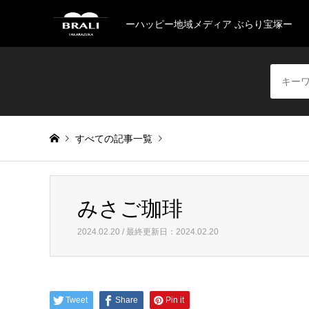
ーハッピー地域メディア ぶらり宝塚ー
すべての記事一覧
Warning
: Invalid argument supplied for foreach() in
/home/
みさご珈琲
みさご珈琲
2024.02.20 / 最終更新日：2024.02.20
Tweet
Share
Pin it