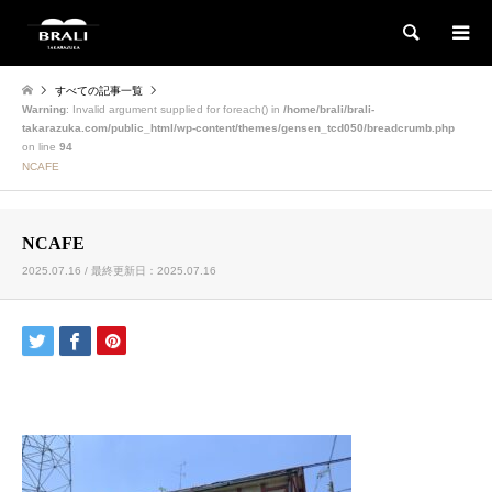
検索
すべての記事一覧
Warning
: Invalid argument supplied for foreach() in
/home/brali/brali-
takarazuka.com/public_html/wp-content/themes/gensen_tcd050/breadcrumb.php
on line
94
NCAFE
NCAFE
2025.07.16 / 最終更新日：2025.07.16