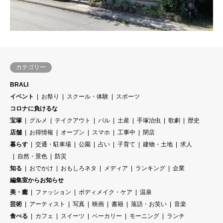
カテゴリー
BRALI
イベント
お祭り
スクール・体験
スポーツ
コロナに負けるな
宝塚
グルメ
テイクアウト
バル
土産
手塚治虫
歌劇
歴史
店舗
お得情報
オープン
スマホ
工事中
閉店
暮らす
交通・駐車場
公園
占い
子育て
建物・土地
求人
自然・景色
防災
知る
おでかけ
おもしろネタ
メディア
ランキング
企業
編集室からお知らせ
美・癒
ファッション
ボディメイク・ケア
温泉
芸術
アーティスト
写真
映画
書籍
落語・お笑い
音楽
食べる
カフェ
スイーツ
ベーカリー
モーニング
ランチ