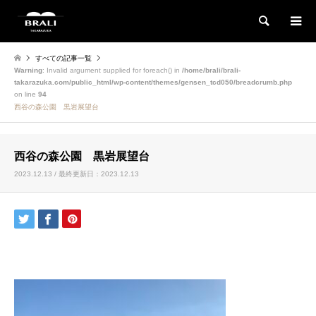
検索
すべての記事一覧
Warning
: Invalid argument supplied for foreach() in
/home/brali/brali-
takarazuka.com/public_html/wp-content/themes/gensen_tcd050/breadcrumb.php
on line
94
西谷の森公園 黒岩展望台
西谷の森公園 黒岩展望台
2023.12.13 / 最終更新日：2023.12.13