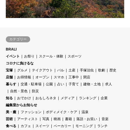
カテゴリー
BRALI
イベント
お祭り
スクール・体験
スポーツ
コロナに負けるな
宝塚
グルメ
テイクアウト
バル
土産
手塚治虫
歌劇
歴史
店舗
お得情報
オープン
スマホ
工事中
閉店
暮らす
交通・駐車場
公園
占い
子育て
建物・土地
求人
自然・景色
防災
知る
おでかけ
おもしろネタ
メディア
ランキング
企業
編集室からお知らせ
美・癒
ファッション
ボディメイク・ケア
温泉
芸術
アーティスト
写真
映画
書籍
落語・お笑い
音楽
食べる
カフェ
スイーツ
ベーカリー
モーニング
ランチ