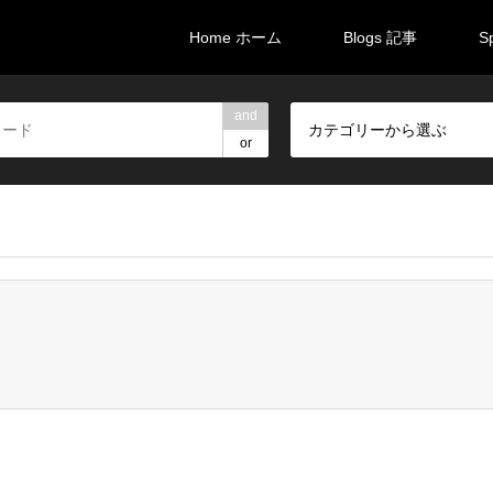
Home ホーム
Blogs 記事
S
and
カテゴリーから選ぶ
or
brali/brali-takarazuka.com/public_html/wp-content/themes/gens