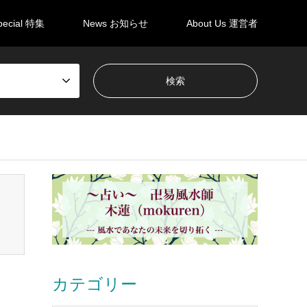
pecial 特集
News お知らせ
About Us 運営者
en_tcd050/breadcrumb.php
on line
94
カテゴリー