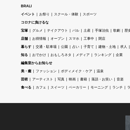
BRALI
イベント
お祭り
スクール・体験
スポーツ
コロナに負けるな
宝塚
グルメ
テイクアウト
バル
土産
手塚治虫
歌劇
歴
店舗
お得情報
オープン
スマホ
工事中
閉店
暮らす
交通・駐車場
公園
占い
子育て
建物・土地
求人
知る
おでかけ
おもしろネタ
メディア
ランキング
企業
編集室からお知らせ
美・癒
ファッション
ボディメイク・ケア
温泉
芸術
アーティスト
写真
映画
書籍
落語・お笑い
音楽
食べる
カフェ
スイーツ
ベーカリー
モーニング
ランチ