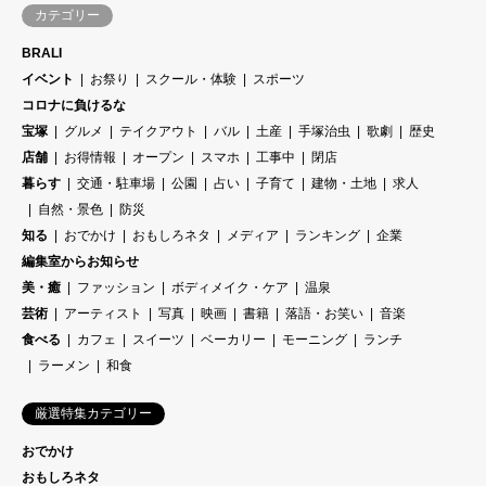
カテゴリー
BRALI
イベント
お祭り
スクール・体験
スポーツ
コロナに負けるな
宝塚
グルメ
テイクアウト
バル
土産
手塚治虫
歌劇
歴史
店舗
お得情報
オープン
スマホ
工事中
閉店
暮らす
交通・駐車場
公園
占い
子育て
建物・土地
求人
自然・景色
防災
知る
おでかけ
おもしろネタ
メディア
ランキング
企業
編集室からお知らせ
美・癒
ファッション
ボディメイク・ケア
温泉
芸術
アーティスト
写真
映画
書籍
落語・お笑い
音楽
食べる
カフェ
スイーツ
ベーカリー
モーニング
ランチ
ラーメン
和食
厳選特集カテゴリー
おでかけ
おもしろネタ