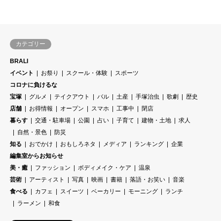
カテゴリー
BRALI
イベント
お祭り
スクール・体験
スポーツ
コロナに負けるな
宝塚
グルメ
テイクアウト
バル
土産
手塚治虫
歌劇
歴史
店舗
お得情報
オープン
スマホ
工事中
閉店
暮らす
交通・駐車場
公園
占い
子育て
建物・土地
求人
自然・景色
防災
知る
おでかけ
おもしろネタ
メディア
ランキング
企業
編集室からお知らせ
美・癒
ファッション
ボディメイク・ケア
温泉
芸術
アーティスト
写真
映画
書籍
落語・お笑い
音楽
食べる
カフェ
スイーツ
ベーカリー
モーニング
ランチ
ラーメン
和食