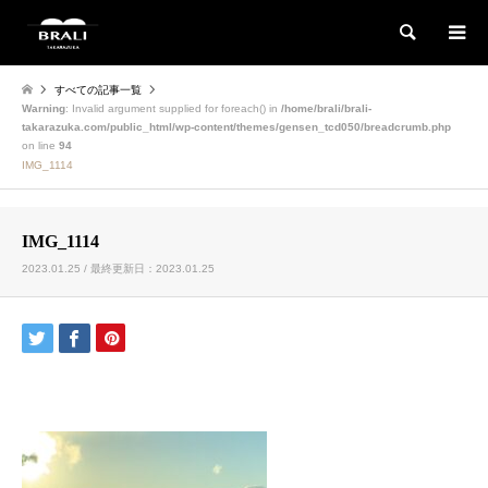
検索
すべての記事一覧
Warning
: Invalid argument supplied for foreach() in
/home/brali/brali-
takarazuka.com/public_html/wp-content/themes/gensen_tcd050/breadcrumb.php
on line
94
IMG_1114
IMG_1114
2023.01.25 / 最終更新日：2023.01.25