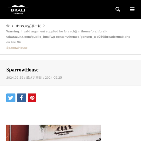
検索
すべての記事一覧
Warning
: Invalid argument supplied for foreach() in
/home/brali/brali-
takarazuka.com/public_html/wp-content/themes/gensen_tcd050/breadcrumb.php
on line
94
SparrowHouse
SparrowHouse
2024.05.25 / 最終更新日：2024.05.25