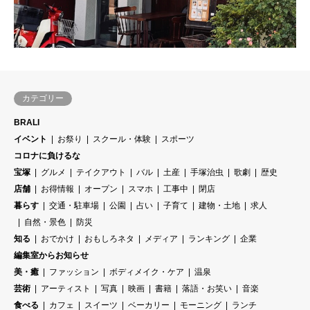
カテゴリー
BRALI
イベント
お祭り
スクール・体験
スポーツ
コロナに負けるな
宝塚
グルメ
テイクアウト
バル
土産
手塚治虫
歌劇
歴史
店舗
お得情報
オープン
スマホ
工事中
閉店
暮らす
交通・駐車場
公園
占い
子育て
建物・土地
求人
自然・景色
防災
知る
おでかけ
おもしろネタ
メディア
ランキング
企業
編集室からお知らせ
美・癒
ファッション
ボディメイク・ケア
温泉
芸術
アーティスト
写真
映画
書籍
落語・お笑い
音楽
食べる
カフェ
スイーツ
ベーカリー
モーニング
ランチ