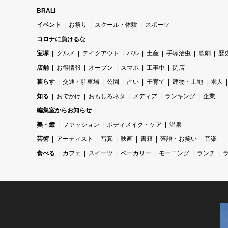
BRALI
イベント
お祭り
スクール・体験
スポーツ
コロナに負けるな
宝塚
グルメ
テイクアウト
バル
土産
手塚治虫
歌劇
歴
店舗
お得情報
オープン
スマホ
工事中
閉店
暮らす
交通・駐車場
公園
占い
子育て
建物・土地
求人
知る
おでかけ
おもしろネタ
メディア
ランキング
企業
編集室からお知らせ
美・癒
ファッション
ボディメイク・ケア
温泉
芸術
アーティスト
写真
映画
書籍
落語・お笑い
音楽
食べる
カフェ
スイーツ
ベーカリー
モーニング
ランチ