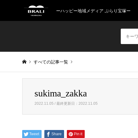
ーハッピー地域メディア ぶらり宝塚ー
すべての記事一覧
Warning
: Invalid argument supplied for foreach() in
/home/
sukima_zakka
sukima_zakka
2022.11.05 / 最終更新日：2022.11.05
Tweet
Share
Pin it