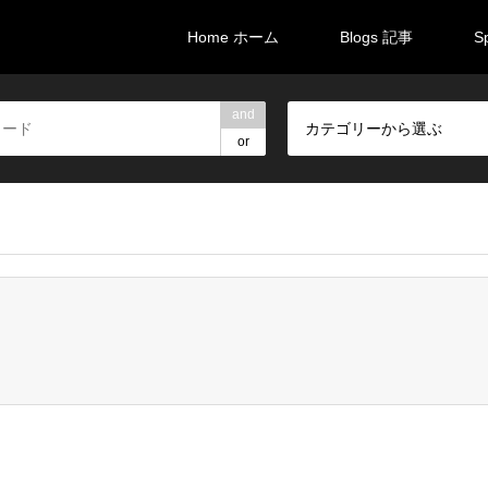
Home ホーム
Blogs 記事
S
and
カテゴリーから選ぶ
or
brali/brali-takarazuka.com/public_html/wp-content/themes/gens