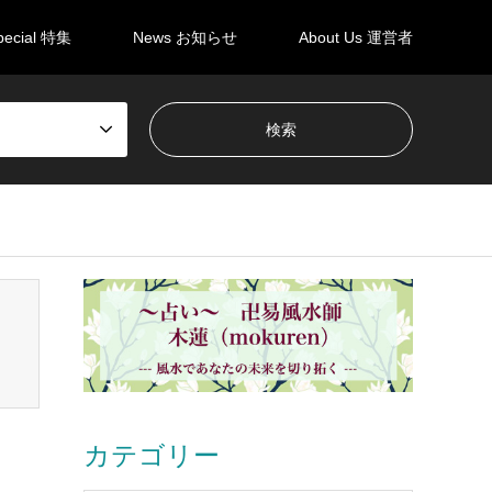
pecial 特集
News お知らせ
About Us 運営者
en_tcd050/breadcrumb.php
on line
94
カテゴリー