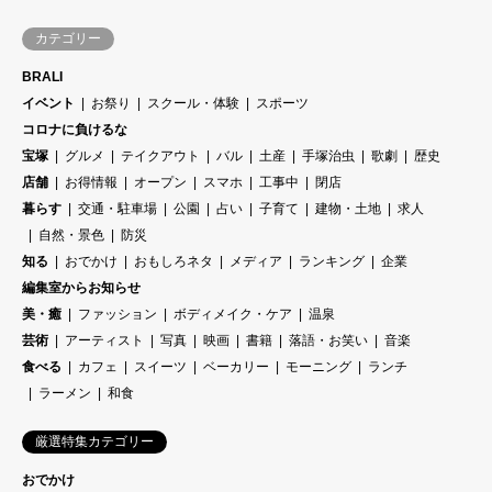
カテゴリー
BRALI
イベント
お祭り
スクール・体験
スポーツ
コロナに負けるな
宝塚
グルメ
テイクアウト
バル
土産
手塚治虫
歌劇
歴史
店舗
お得情報
オープン
スマホ
工事中
閉店
暮らす
交通・駐車場
公園
占い
子育て
建物・土地
求人
自然・景色
防災
知る
おでかけ
おもしろネタ
メディア
ランキング
企業
編集室からお知らせ
美・癒
ファッション
ボディメイク・ケア
温泉
芸術
アーティスト
写真
映画
書籍
落語・お笑い
音楽
食べる
カフェ
スイーツ
ベーカリー
モーニング
ランチ
ラーメン
和食
厳選特集カテゴリー
おでかけ