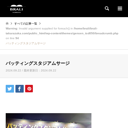
検索
すべての記事一覧
Warning
: Invalid argument supplied for foreach() in
/home/brali/brali-
takarazuka.com/public_html/wp-content/themes/gensen_tcd050/breadcrumb.php
on line
94
バッティングスタジアムサージ
バッティングスタジアムサージ
2024.09.22 / 最終更新日：2024.09.22