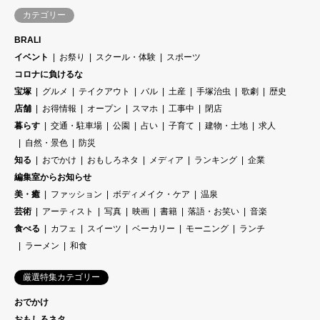
カテゴリー
BRALI
イベント
お祭り
スクール・体験
スポーツ
コロナに負けるな
宝塚
グルメ
テイクアウト
バル
土産
手塚治虫
歌劇
歴史
店舗
お得情報
オープン
スマホ
工事中
閉店
暮らす
交通・駐車場
公園
占い
子育て
建物・土地
求人
自然・景色
防災
知る
おでかけ
おもしろネタ
メディア
ランキング
企業
編集室からお知らせ
美・癒
ファッション
ボディメイク・ケア
温泉
芸術
アーティスト
写真
映画
書籍
落語・お笑い
音楽
食べる
カフェ
スイーツ
ベーカリー
モーニング
ランチ
ラーメン
和食
厳選特集カテゴリー
おでかけ
おもしろネタ