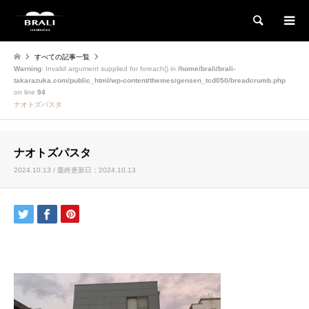
検索
すべての記事一覧
Warning
: Invalid argument supplied for foreach() in
/home/brali/brali-
takarazuka.com/public_html/wp-content/themes/gensen_tcd050/breadcrumb.php
on line
94
ナオトズパスタ
ナオトズパスタ
2024.10.13 / 最終更新日：2024.10.13