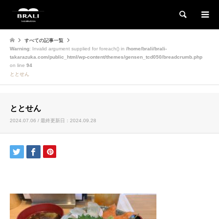
検索
すべての記事一覧
Warning
: Invalid argument supplied for foreach() in
/home/brali/brali-
takarazuka.com/public_html/wp-content/themes/gensen_tcd050/breadcrumb.php
on line
94
ととせん
ととせん
2024.07.06 / 最終更新日：2024.09.28