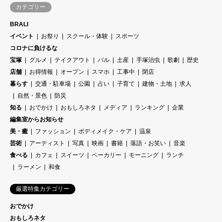
カテゴリー
BRALI
イベント
お祭り
スクール・体験
スポーツ
コロナに負けるな
宝塚
グルメ
テイクアウト
バル
土産
手塚治虫
歌劇
歴史
店舗
お得情報
オープン
スマホ
工事中
閉店
暮らす
交通・駐車場
公園
占い
子育て
建物・土地
求人
自然・景色
防災
知る
おでかけ
おもしろネタ
メディア
ランキング
企業
編集室からお知らせ
美・癒
ファッション
ボディメイク・ケア
温泉
芸術
アーティスト
写真
映画
書籍
落語・お笑い
音楽
食べる
カフェ
スイーツ
ベーカリー
モーニング
ランチ
ラーメン
和食
厳選特集カテゴリー
おでかけ
おもしろネタ