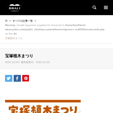
検索
すべての記事一覧
Warning
: Invalid argument supplied for foreach() in
/home/brali/brali-
takarazuka.com/public_html/wp-content/themes/gensen_tcd050/breadcrumb.php
on line
94
宝塚植木まつり
宝塚植木まつり
2023.10.03 / 最終更新日：2023.10.03