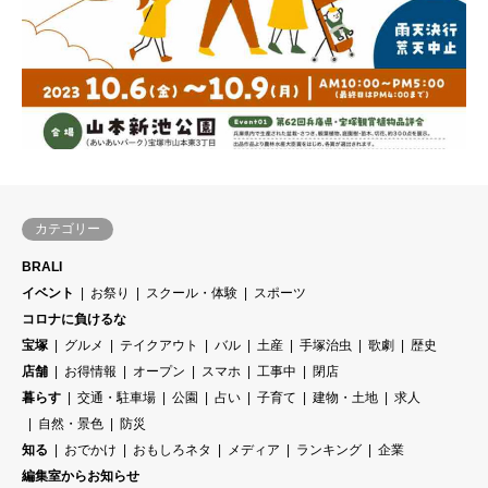
カテゴリー
BRALI
イベント
お祭り
スクール・体験
スポーツ
コロナに負けるな
宝塚
グルメ
テイクアウト
バル
土産
手塚治虫
歌劇
歴史
店舗
お得情報
オープン
スマホ
工事中
閉店
暮らす
交通・駐車場
公園
占い
子育て
建物・土地
求人
自然・景色
防災
知る
おでかけ
おもしろネタ
メディア
ランキング
企業
編集室からお知らせ