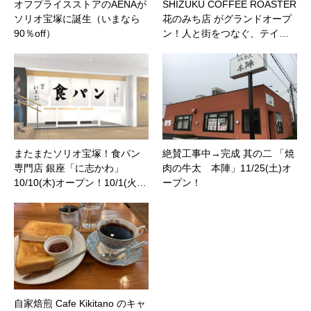
オフプライスストアのAENAが
SHIZUKU COFFEE ROASTER
ソリオ宝塚に誕生（いまなら
花のみち店 がグランドオープ
90％off）
ン！人と街をつなぐ、テイ…
またまたソリオ宝塚！食パン
絶賛工事中→完成 其の二 「焼
専門店 銀座「に志かわ」
肉の牛太 本陣」11/25(土)オ
10/10(木)オープン！10/1(火…
ープン！
自家焙煎 Cafe Kikitano のキャ