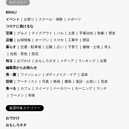
カテゴリー
BRALI
イベント
お祭り
スクール・体験
スポーツ
コロナに負けるな
宝塚
グルメ
テイクアウト
バル
土産
手塚治虫
歌劇
歴史
店舗
お得情報
オープン
スマホ
工事中
閉店
暮らす
交通・駐車場
公園
占い
子育て
建物・土地
求人
自然・景色
防災
知る
おでかけ
おもしろネタ
メディア
ランキング
企業
編集室からお知らせ
美・癒
ファッション
ボディメイク・ケア
温泉
芸術
アーティスト
写真
映画
書籍
落語・お笑い
音楽
食べる
カフェ
スイーツ
ベーカリー
モーニング
ランチ
ラーメン
和食
厳選特集カテゴリー
おでかけ
おもしろネタ