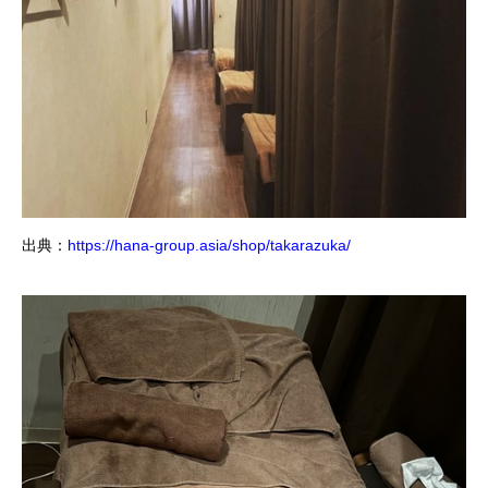
出典：
https://hana-group.asia/shop/takarazuka/