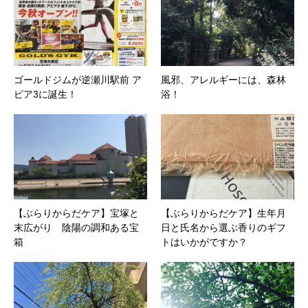
ゴールドジムが逆瀬川駅前 ア
風邪、アレルギーには、森林
ピア3に誕生！
浴！
【ぶらりからだケア】宝塚と
【ぶらりからだケア】生年月
末広がり 陰陽の調和ある宝
日と氏名から選ぶ香りのギフ
箱
トはいかがですか？