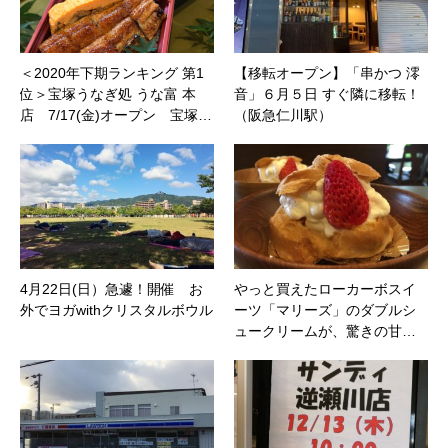
＜2020年下期ランキング 第1
【移転オープン】「串かつ 澪
位＞宝塚うなぎ処 うな富 本
音」６月５日 すぐ隣に移転！
店 7/17(金)オープン 宝塚…
（阪急仁川駅）
4月22日(日）急遽！開催 お
やっと買えたローカーボスイ
外でヨガwithクリスタルボウル
ーツ「マリーズ」のダブルシ
ュークリームが、驚きの甘…