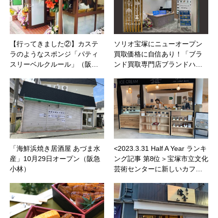
【行ってきました②】カステ
ソリオ宝塚にニューオープン
ラのようなスポンジ「パティ
買取価格に自信あり！「ブラ
スリーベルクルール」（阪…
ンド買取専門店ブランドハ…
「海鮮浜焼き居酒屋 あづま水
<2023.3.31 Half A Year ランキ
産」10月29日オープン（阪急
ング記事 第8位＞宝塚市立文化
小林）
芸術センターに新しいカフ…