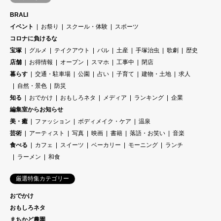
BRALI
イベント
お祭り
スクール・体験
スポーツ
コロナに負けるな
宝塚
グルメ
テイクアウト
バル
土産
手塚治虫
歌劇
歴史
店舗
お得情報
オープン
スマホ
工事中
閉店
暮らす
交通・駐車場
公園
占い
子育て
建物・土地
求人
自然・景色
防災
知る
おでかけ
おもしろネタ
メディア
ランキング
企業
編集室からお知らせ
美・癒
ファッション
ボディメイク・ケア
温泉
芸術
アーティスト
写真
映画
書籍
落語・お笑い
音楽
食べる
カフェ
スイーツ
ベーカリー
モーニング
ランチ
ラーメン
和食
厳選特集カテゴリー
おでかけ
おもしろネタ
まちかど農園