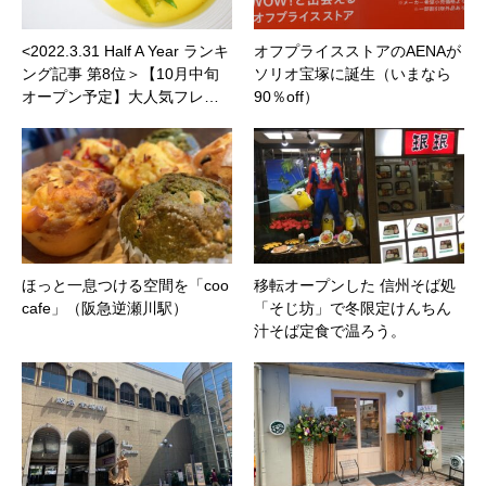
<2022.3.31 Half A Year ランキ
オフプライスストアのAENAが
ング記事 第8位＞【10月中旬
ソリオ宝塚に誕生（いまなら
オープン予定】大人気フレ…
90％off）
ほっと一息つける空間を「coo
移転オープンした 信州そば処
cafe」（阪急逆瀬川駅）
「そじ坊」で冬限定けんちん
汁そば定食で温ろう。