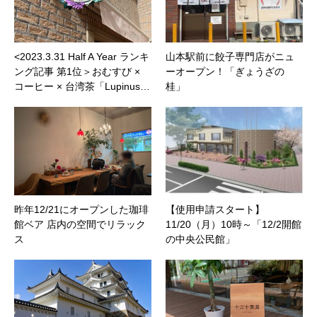
<2023.3.31 Half A Year ランキ
山本駅前に餃子専門店がニュ
ング記事 第1位＞おむすび ×
ーオープン！「ぎょうざの
コーヒー × 台湾茶「Lupinus…
桂」
昨年12/21にオープンした珈琲
【使用申請スタート】
館ベア 店内の空間でリラック
11/20（月）10時～「12/2開館
ス
の中央公民館」