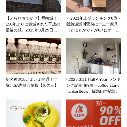
【ぶらりおでかけ】尼崎城！
＜2021年上期ランキング8位＞
150年ぶりに築城された平成の
阪急逆瀬川駅前に十二十家具
最後の城。2019年3月29日…
（とにとかぐ）が6/4にオー…
新名神3/18いよいよ開通！宝
<2023.3.31 Half A Year ランキ
塚北SA内覧会情報【其の三】
ング記事 第9位＞coffee stand
flanker&ecw 阪急山本駅近…