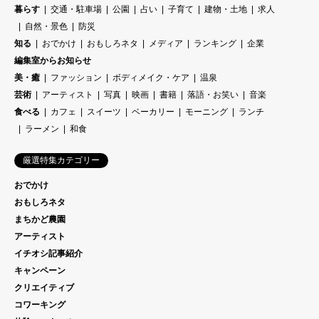
暮らす
交通・駐車場
公園
占い
子育て
建物・土地
求人
自然・景色
防災
知る
おでかけ
おもしろネタ
メディア
ランキング
企業
編集室からお知らせ
美・癒
ファッション
ボディメイク・ケア
温泉
芸術
アーティスト
写真
映画
書籍
落語・お笑い
音楽
食べる
カフェ
スイーツ
ベーカリー
モーニング
ランチ
ラーメン
和食
厳選特集カテゴリー
おでかけ
おもしろネタ
まちかど農園
アーティスト
イチオシ記事紹介
キャンペーン
クリエイティブ
コワーキング