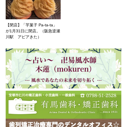
【閉店】「芋菓子 Pa-ta-ta」
が1月31日に閉店。（阪急逆瀬
川駅 アピアきた）