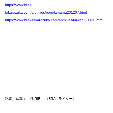
https://www.brali-
takarazuka.com/archives/popolamama231207.html
https://www.brali-takarazuka.com/archives/taiwan231130.html
___________________________________
記事／写真： YURIE （BRALIライター）