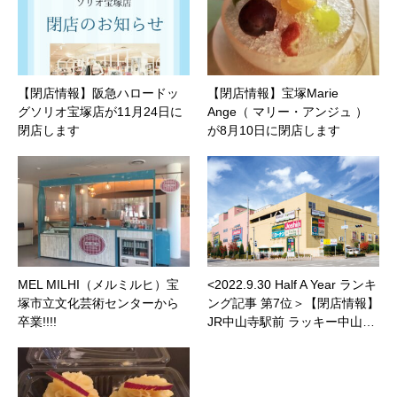
【閉店情報】阪急ハロードッ
【閉店情報】宝塚Marie
グソリオ宝塚店が11月24日に
Ange（ マリー・アンジュ ）
閉店します
が8月10日に閉店します
MEL MILHI（メルミルヒ）宝
<2022.9.30 Half A Year ランキ
塚市立文化芸術センターから
ング記事 第7位＞【閉店情報】
卒業!!!!
JR中山寺駅前 ラッキー中山…