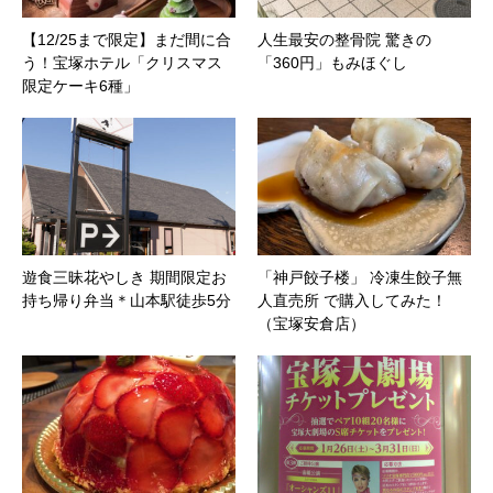
【12/25まで限定】まだ間に合
人生最安の整骨院 驚きの
う！宝塚ホテル「クリスマス
「360円」もみほぐし
限定ケーキ6種」
遊食三昧花やしき 期間限定お
「神戸餃子楼」 冷凍生餃子無
持ち帰り弁当＊山本駅徒歩5分
人直売所 で購入してみた！
（宝塚安倉店）