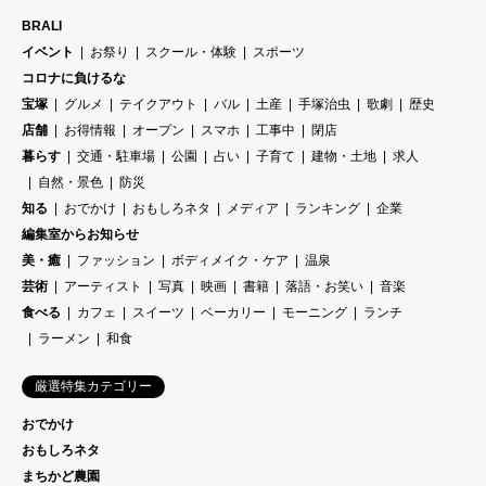
BRALI
イベント
お祭り
スクール・体験
スポーツ
コロナに負けるな
宝塚
グルメ
テイクアウト
バル
土産
手塚治虫
歌劇
歴史
店舗
お得情報
オープン
スマホ
工事中
閉店
暮らす
交通・駐車場
公園
占い
子育て
建物・土地
求人
自然・景色
防災
知る
おでかけ
おもしろネタ
メディア
ランキング
企業
編集室からお知らせ
美・癒
ファッション
ボディメイク・ケア
温泉
芸術
アーティスト
写真
映画
書籍
落語・お笑い
音楽
食べる
カフェ
スイーツ
ベーカリー
モーニング
ランチ
ラーメン
和食
厳選特集カテゴリー
おでかけ
おもしろネタ
まちかど農園