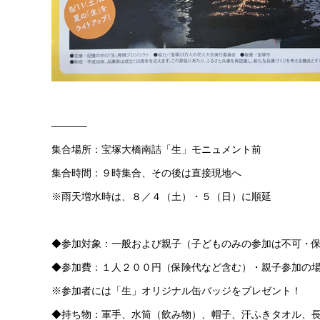
———–
集合場所：宝塚大橋南詰「生」モニュメント前
集合時間：９時集合、その後は直接現地へ
※雨天増水時は、８／４（土）・５（日）に順延
◆参加対象：一般および親子（子どものみの参加は不可・
◆参加費：１人２００円（保険代など含む）・親子参加の
※参加者には「生」オリジナル缶バッジをプレゼント！
◆持ち物：軍手、水筒（飲み物）、帽子、汗ふきタオル、