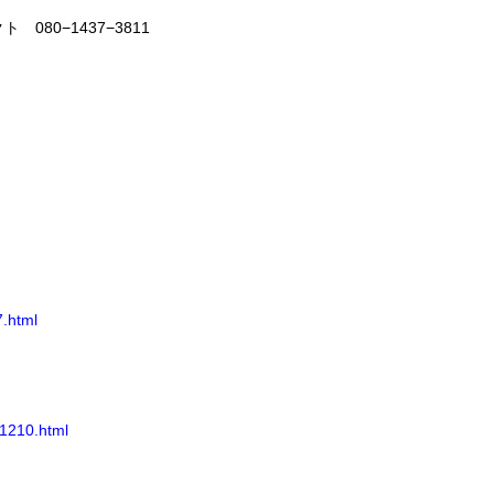
080−1437−3811
7.html
71210.html