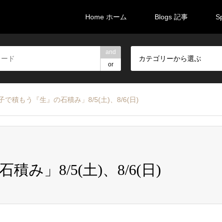
Home ホーム
Blogs 記事
S
and
カテゴリーから選ぶ
or
子で積もう『生』の石積み」8/5(土)、8/6(日)
」8/5(土)、8/6(日)