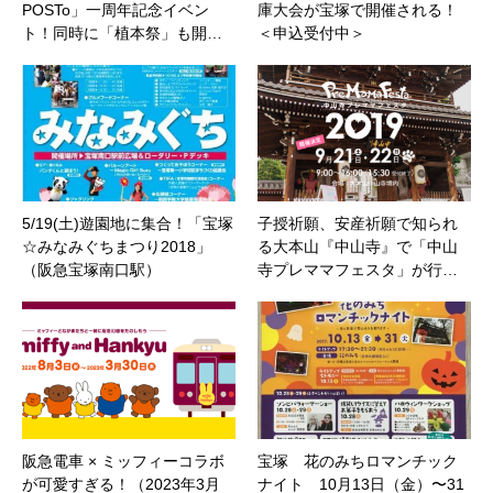
POSTo」一周年記念イベン
庫大会が宝塚で開催される！
ト！同時に「植本祭」も開…
＜申込受付中＞
5/19(土)遊園地に集合！「宝塚
子授祈願、安産祈願で知られ
☆みなみぐちまつり2018」
る大本山『中山寺』で「中山
（阪急宝塚南口駅）
寺プレママフェスタ」が行…
阪急電車 × ミッフィーコラボ
宝塚 花のみちロマンチック
が可愛すぎる！（2023年3月
ナイト 10月13日（金）〜31