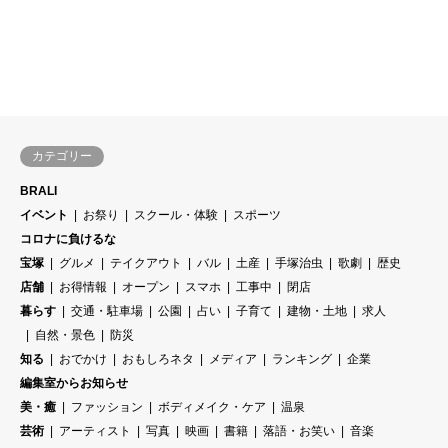
カテゴリー
BRALI
イベント
お祭り
スクール・体験
スポーツ
コロナに負けるな
宝塚
グルメ
テイクアウト
バル
土産
手塚治虫
歌劇
歴史
店舗
お得情報
オープン
スマホ
工事中
閉店
暮らす
交通・駐車場
公園
占い
子育て
建物・土地
求人
自然・景色
防災
知る
おでかけ
おもしろネタ
メディア
ランキング
企業
編集室からお知らせ
美・癒
ファッション
ボディメイク・ケア
温泉
芸術
アーティスト
写真
映画
書籍
落語・お笑い
音楽