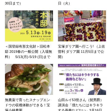
30日まで）
日（火）
＜国登録有形文化財＞旧松本
宝塚ダリア園へ行こう! （上佐
邸 2019春の一般公開（入場無
曽利 ダリア園 11月5日まで公
料） 5/13(月)-5/19 (日)まで
開）
無農薬で育ったスナップエン
山田ルイ53世さん（髭男爵）
ドウの収穫体験ができる！宝
講演会「僕たちにはキラキラ
塚小林農園。
する義務などない」3月16日…