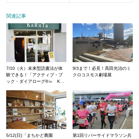
関連記事
7/10（火）未来型読書法が体
9/3まで！必見！髙田光治のミ
験できる！「アクティブ・ブ
クロコスモス劇場展
ック・ダイアローグ®㏌ K…
5/12(日)「まちかど農園
第1回リバーサイドマラソン兵