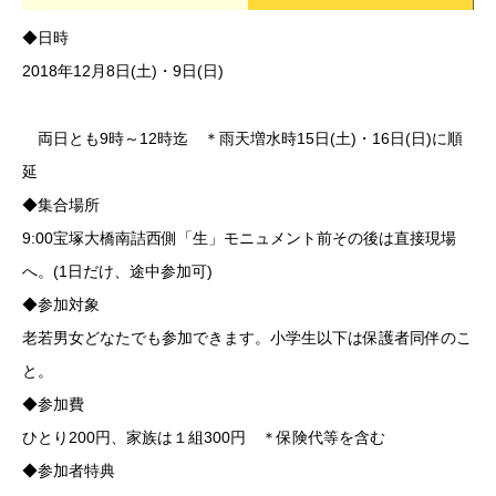
◆日時
2018年12月8日(土)・9日(日)
両日とも9時～12時迄 ＊雨天増水時15日(土)・16日(日)に順
延
◆集合場所
9:00宝塚大橋南詰西側「生」モニュメント前その後は直接現場
へ。(1日だけ、途中参加可)
◆参加対象
老若男女どなたでも参加できます。小学生以下は保護者同伴のこ
と。
◆参加費
ひとり200円、家族は１組300円 ＊保険代等を含む
◆参加者特典