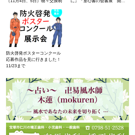
（11月4日、5日）物々交換制
に』『篁心書の会書展 開…
防火啓発ポスターコンクール
応募作品を見に行きました！
11/23まで