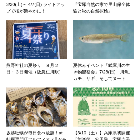
3/30(土)～ 4/7(日) ライトアッ
『宝塚自然の家で里山保全体
プで桜が艶やかに！
験と秋の自然探検』
熊野神社の夏祭り ８月２
夏休みイベント「武庫川の生
日・３日開催（阪急仁川駅）
き物観察会」7/28(日) 川魚、
カモ、サギ、そしてヌート…
坂越牡蠣が毎日食べ放題！at
【3/10（土）】兵庫県初開催
牡蠣専門店アルフィオ 7月から
「能楽師 安田登 宝塚寺子