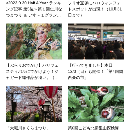
<2023.9.30 Half A Year ランキ
ソリオ宝塚にハロウィンフォ
ング記事 第5位＞第１回仁川な
トスポットが出現！（10月31
つまつり ＆ いす－１グラン…
日まで）
【ぶらりおでかけ】バリフェ
【行ってきました】本日
スティバルにでかけよう！ジ
12/3（日）も開催！「第4回関
ャガード織作品が凄い。（…
西蚤の市」
「大堀川さくらまつり」
第6回こども北摂里山探検隊