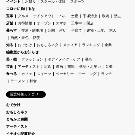
イベント
お祭り
スクール・体験
スポーツ
コロナに負けるな
宝塚
グルメ
テイクアウト
バル
土産
手塚治虫
歌劇
歴史
店舗
お得情報
オープン
スマホ
工事中
閉店
暮らす
交通・駐車場
公園
占い
子育て
建物・土地
求人
自然・景色
防災
知る
おでかけ
おもしろネタ
メディア
ランキング
企業
編集室からお知らせ
美・癒
ファッション
ボディメイク・ケア
温泉
芸術
アーティスト
写真
映画
書籍
落語・お笑い
音楽
食べる
カフェ
スイーツ
ベーカリー
モーニング
ランチ
ラーメン
和食
厳選特集カテゴリー
おでかけ
おもしろネタ
まちかど農園
アーティスト
イチオシ記事紹介