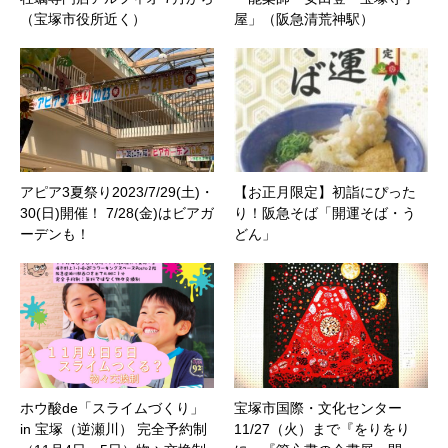
（宝塚市役所近く）
屋」（阪急清荒神駅）
アピア3夏祭り2023/7/29(土)・
【お正月限定】初詣にぴった
30(日)開催！ 7/28(金)はビアガ
り！阪急そば「開運そば・う
ーデンも！
どん」
ホウ酸de「スライムづくり」
宝塚市国際・文化センター
in 宝塚（逆瀬川） 完全予約制
11/27（火）まで『をりをり