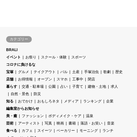
カテゴリー
BRALI
イベント
お祭り
スクール・体験
スポーツ
コロナに負けるな
宝塚
グルメ
テイクアウト
バル
土産
手塚治虫
歌劇
歴史
店舗
お得情報
オープン
スマホ
工事中
閉店
暮らす
交通・駐車場
公園
占い
子育て
建物・土地
求人
自然・景色
防災
知る
おでかけ
おもしろネタ
メディア
ランキング
企業
編集室からお知らせ
美・癒
ファッション
ボディメイク・ケア
温泉
芸術
アーティスト
写真
映画
書籍
落語・お笑い
音楽
食べる
カフェ
スイーツ
ベーカリー
モーニング
ランチ