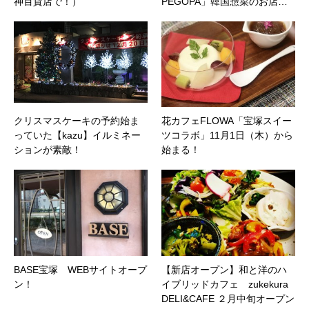
神百貨店で！）
PEGOPA」韓国惣菜のお店…
クリスマスケーキの予約始ま
花カフェFLOWA「宝塚スイー
っていた【kazu】イルミネー
ツコラボ」11月1日（木）から
ションが素敵！
始まる！
BASE宝塚 WEBサイトオープ
【新店オープン】和と洋のハ
ン！
イブリッドカフェ zukekura
DELI&CAFE ２月中旬オープン