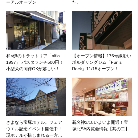
ーアルオープン
た。
和×伊のトラットリア「alfio
【オープン情報】176号線沿い
1997」 パスタランチ500円！
ボルダリングジム「Fun’s
小型犬の同伴OKが嬉しい！…
Rock」11/15オープン！
さよなら宝塚ホテル。フェア
新名神3/18いよいよ開通！宝
ウエル記念イベント開催中！
塚北SA内覧会情報【其の二】
現ホテルが惜しまれる一方…