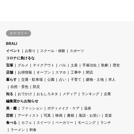
カテゴリー
BRALI
イベント
お祭り
スクール・体験
スポーツ
コロナに負けるな
宝塚
グルメ
テイクアウト
バル
土産
手塚治虫
歌劇
歴史
店舗
お得情報
オープン
スマホ
工事中
閉店
暮らす
交通・駐車場
公園
占い
子育て
建物・土地
求人
自然・景色
防災
知る
おでかけ
おもしろネタ
メディア
ランキング
企業
編集室からお知らせ
美・癒
ファッション
ボディメイク・ケア
温泉
芸術
アーティスト
写真
映画
書籍
落語・お笑い
音楽
食べる
カフェ
スイーツ
ベーカリー
モーニング
ランチ
ラーメン
和食