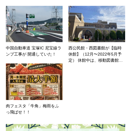
中国自動車道 宝塚IC 尼宝線ラ
西公民館・西図書館が【臨時
ンプ工事が 開通していた！
休館】（12月〜2022年5月予
定） 休館中は、移動図書館…
肉フェスタ「牛角」梅雨をふ
っ飛ばせ！！