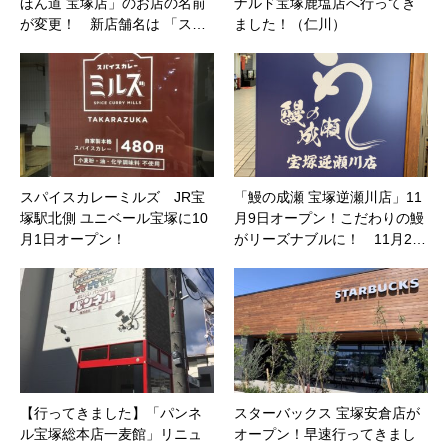
ほん道 宝塚店」のお店の名前
ナルド宝塚鹿塩店へ行ってき
が変更！ 新店舗名は 「ス…
ました！（仁川）
スパイスカレーミルズ JR宝
「鰻の成瀬 宝塚逆瀬川店」11
塚駅北側 ユニベール宝塚に10
月9日オープン！こだわりの鰻
月1日オープン！
がリーズナブルに！ 11月2…
【行ってきました】「パンネ
スターバックス 宝塚安倉店が
ル宝塚総本店一麦館」リニュ
オープン！早速行ってきまし