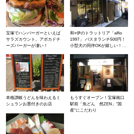
宝塚でハンバーガーといえば
和×伊のトラットリア「alfio
サラズカウント。アボカドチ
1997」 パスタランチ500円！
ーズバーガーが凄い！
小型犬の同伴OKが嬉しい！…
本格讃岐うどんを味わえるミ
もうすぐオープン！宝塚南口
シュランお墨付きのお店
駅前「魚どん 然ZEN」”国
産”にこだわり