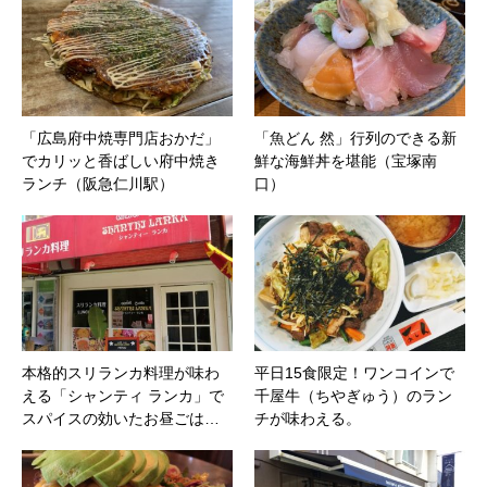
「広島府中焼専門店おかだ」
「魚どん 然」行列のできる新
でカリッと香ばしい府中焼き
鮮な海鮮丼を堪能（宝塚南
ランチ（阪急仁川駅）
口）
本格的スリランカ料理が味わ
平日15食限定！ワンコインで
える「シャンティ ランカ」で
千屋牛（ちやぎゅう）のラン
スパイスの効いたお昼ごは…
チが味わえる。