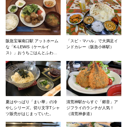
阪急宝塚南口駅 アットホーム
「スビ・マハル」で大満足イ
な「K-LEWiS（ケールイ
ンドカレー（阪急小林駅）
ス）」おうちごはんとふわ…
夏はやっぱり「まい華」の冷
清荒神駅からすぐ「郷音」ア
やしシリーズ。切り文字Tシャ
ジフライのランチが人気！
ツ販売がはじまっていた。
（清荒神参道）