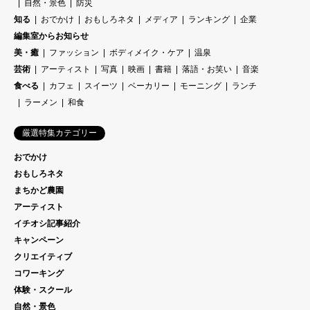
自然・景色
防災
知る
おでかけ
おもしろネタ
メディア
ランキング
企業
編集室からお知らせ
美・癒
ファッション
ボディメイク・ケア
温泉
芸術
アーティスト
写真
映画
書籍
落語・お笑い
音楽
食べる
カフェ
スイーツ
ベーカリー
モーニング
ランチ
ラーメン
和食
厳選特集カテゴリー
おでかけ
おもしろネタ
まちかど農園
アーティスト
イチオシ記事紹介
キャンペーン
クリエイティブ
コワーキング
体験・スクール
自然・景色