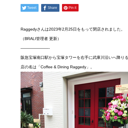
Tweet
Share
Pin it
Raggedyさんは2023年2月25日をもって閉店されました。
（BRALI管理者 更新）
———————-
阪急宝塚南口駅から宝塚タワーを右手に武庫川沿いへ降り
店の名は「Coffee & Dining Raggedy」。