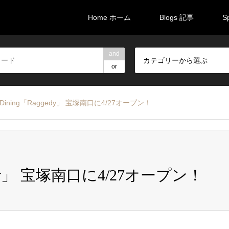
Home ホーム
Blogs 記事
S
and
カテゴリーから選ぶ
or
 & Dining「Raggedy」 宝塚南口に4/27オープン！
aggedy」 宝塚南口に4/27オープン！