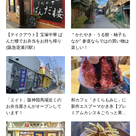
【テイクアウト】宝塚中華 ぱ
＂かたやき・うる餅・柚子も
んだ楼でお弁当をお持ち帰り
なか” 参道ならではの買い物は
(阪急逆瀬川駅）
楽しい！
「エイト」阪神競馬場近くの
和カフェ「さくらもみじ」に
お弁当屋さんがオープンして
新作エスプーマかき氷【プレ
います！
ミアムカシス＆ごろっと果…