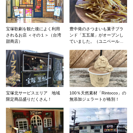
宝塚歌劇を観た後によく利用
豊中発のさつまいも菓子ブラ
されるお店 ＜その１＞（台湾
ンド「五五屋」がオープンし
甜商店）
ていました。（ユニベール…
宝塚北サービスエリア 地域
100％天然素材「Rintocco」の
限定商品盛りだくさん！
無添加ジェラートが格別！