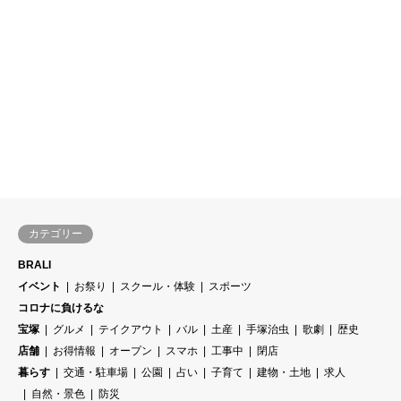
カテゴリー
BRALI
イベント
お祭り
スクール・体験
スポーツ
コロナに負けるな
宝塚
グルメ
テイクアウト
バル
土産
手塚治虫
歌劇
歴史
店舗
お得情報
オープン
スマホ
工事中
閉店
暮らす
交通・駐車場
公園
占い
子育て
建物・土地
求人
自然・景色
防災