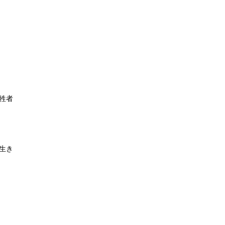
牲者
生き