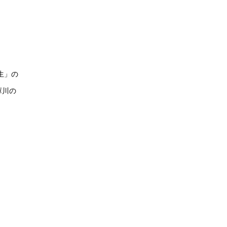
生」の
庫川の