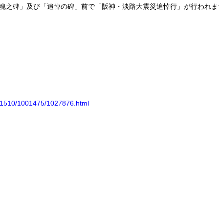
鎮魂之碑」及び「追悼の碑」前で「阪神・淡路大震災追悼行」が行われま
011510/1001475/1027876.html