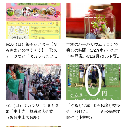
6/10（日）親子シアター【か
宝塚のハーバリウムサロンで
みさまとのやくそく】、歌ス
癒しの時間！3/27(水)〜 そご
テージなど「タカラっこフ…
う神戸店。4/15(月)タルト専…
4/1（日）タカラジェンヌも参
「ぐるり宝塚」0円お譲り交換
加「中山寺 無縁経大会式」
会 2月17日（土）西公民館で
（阪急中山観音駅）
開催（小林駅）