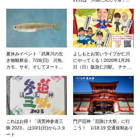
夏休みイベント「武庫川の生
よしもとお笑いライブが仁川
き物観察会」7/28(日) 川魚、
にやってくる！2020年1月26
カモ、サギ、そしてヌート…
日（日）阪急仁川駅。 チケ…
これはお得！「清荒神参道三
門戸厄神「厄除け大祭」に行
昧 2023」 は10/1(日)からスタ
こう！ 1/18,19 交通規制あり
ート