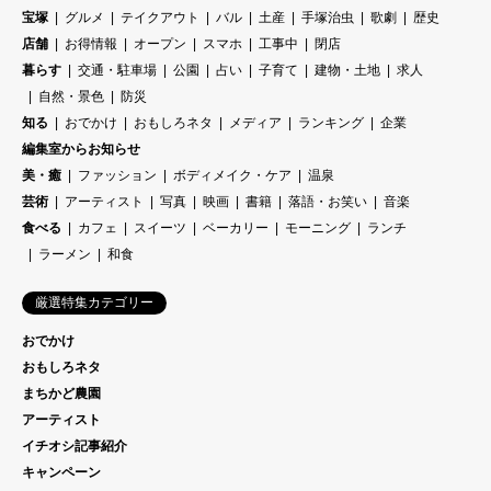
宝塚
グルメ
テイクアウト
バル
土産
手塚治虫
歌劇
歴史
店舗
お得情報
オープン
スマホ
工事中
閉店
暮らす
交通・駐車場
公園
占い
子育て
建物・土地
求人
自然・景色
防災
知る
おでかけ
おもしろネタ
メディア
ランキング
企業
編集室からお知らせ
美・癒
ファッション
ボディメイク・ケア
温泉
芸術
アーティスト
写真
映画
書籍
落語・お笑い
音楽
食べる
カフェ
スイーツ
ベーカリー
モーニング
ランチ
ラーメン
和食
厳選特集カテゴリー
おでかけ
おもしろネタ
まちかど農園
アーティスト
イチオシ記事紹介
キャンペーン