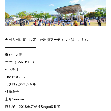
今回３回に渡り決定した出演アーティストは、こちら
—————————
奇妙礼太郎
YeYe（BANDSET）
べべチオ
The BOCOS
ミクロムスペシャル
杉瀬陽子
圭介Sunrise
勝ち猫（2018末広がりStage優勝者）