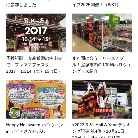
に参加しました
イブ2025開催！（8/31）
子授祈願、安産祈願の中山寺
まだ間に合う！リーズナブ
で「プレママフェスタ」
ル！宝塚市内の100均ハロウィ
2017 10/14（土）15（日）
ングッズ紹介
Happy Halloween ハロウィン
<2023.3.31 Half A Year ランキ
in アピアさかせがわ
ング記事 第4位＞10月21日、
22日は「川面だんじり祭」…