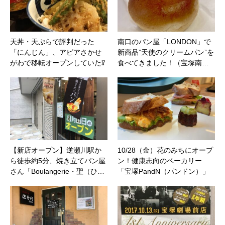
天丼・天ぷらで評判だった
南口のパン屋「LONDON」で
「にんじん」、アピアさかせ
新商品”天使のクリームパン”を
がわで移転オープンしていた⁉
食べてきました！（宝塚南…
【新店オープン】逆瀬川駅か
10/28（金）花のみちにオープ
ら徒歩約5分、焼き立てパン屋
ン！健康志向のベーカリー
さん「Boulangerie・聖（ひ…
「宝塚PandN（パンドン）」