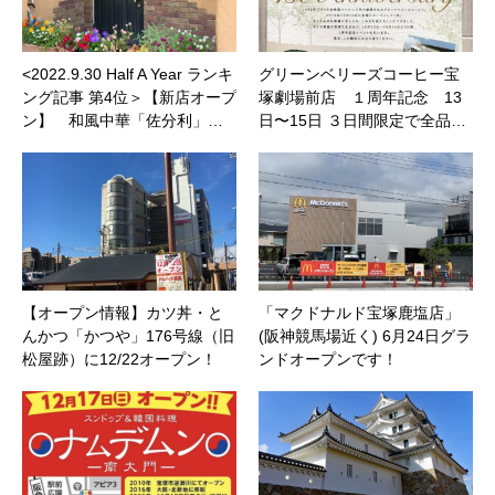
<2022.9.30 Half A Year ランキ
グリーンベリーズコーヒー宝
ング記事 第4位＞【新店オープ
塚劇場前店 １周年記念 13
ン】 和風中華「佐分利」…
日〜15日 ３日間限定で全品…
【オープン情報】カツ丼・と
「マクドナルド宝塚鹿塩店」
んかつ「かつや」176号線（旧
(阪神競馬場近く) 6月24日グラ
松屋跡）に12/22オープン！
ンドオープンです！