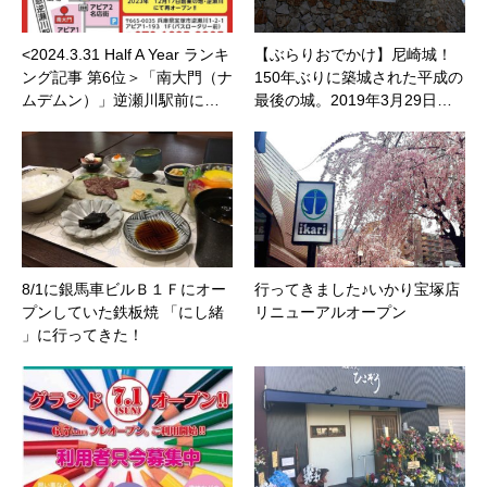
<2024.3.31 Half A Year ランキ
【ぶらりおでかけ】尼崎城！
ング記事 第6位＞「南大門（ナ
150年ぶりに築城された平成の
ムデムン）」逆瀬川駅前に…
最後の城。2019年3月29日…
8/1に銀馬車ビルＢ１Ｆにオー
行ってきました♪いかり宝塚店
プンしていた鉄板焼 「にし緒
リニューアルオープン
」に行ってきた！