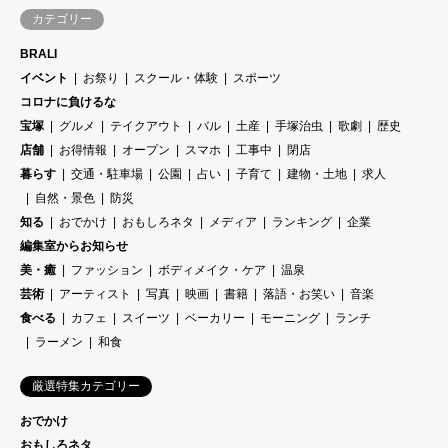
カテゴリー
BRALI
イベント
お祭り
スクール・体験
スポーツ
コロナに負けるな
宝塚
グルメ
テイクアウト
バル
土産
手塚治虫
歌劇
歴史
店舗
お得情報
オープン
スマホ
工事中
閉店
暮らす
交通・駐車場
公園
占い
子育て
建物・土地
求人
自然・景色
防災
知る
おでかけ
おもしろネタ
メディア
ランキング
企業
編集室からお知らせ
美・癒
ファッション
ボディメイク・ケア
温泉
芸術
アーティスト
写真
映画
書籍
落語・お笑い
音楽
食べる
カフェ
スイーツ
ベーカリー
モーニング
ランチ
ラーメン
和食
厳選特集カテゴリー
おでかけ
おもしろネタ