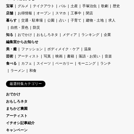
宝塚
グルメ
テイクアウト
バル
土産
手塚治虫
歌劇
歴史
店舗
お得情報
オープン
スマホ
工事中
閉店
暮らす
交通・駐車場
公園
占い
子育て
建物・土地
求人
自然・景色
防災
知る
おでかけ
おもしろネタ
メディア
ランキング
企業
編集室からお知らせ
美・癒
ファッション
ボディメイク・ケア
温泉
芸術
アーティスト
写真
映画
書籍
落語・お笑い
音楽
食べる
カフェ
スイーツ
ベーカリー
モーニング
ランチ
ラーメン
和食
厳選特集カテゴリー
おでかけ
おもしろネタ
まちかど農園
アーティスト
イチオシ記事紹介
キャンペーン