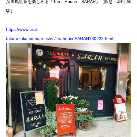
英国風紅茶を楽しめる「Tea House SARAH」（阪急・JR宝塚
駅）
https://www.brali-
takarazuka.com/archives/TeahouseSARAH180223.html